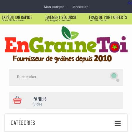
Se
Mon compte
Connexion
EXPÉDITION RAPIDE
PAIEMENT SÉCURISÉ
FRAIS DE PORT OFFERTS
Sous 48H ouvrées
CB, Paypal, Virement,...
dès 30€ d'achat
PANIER
(vide)
CATÉGORIES