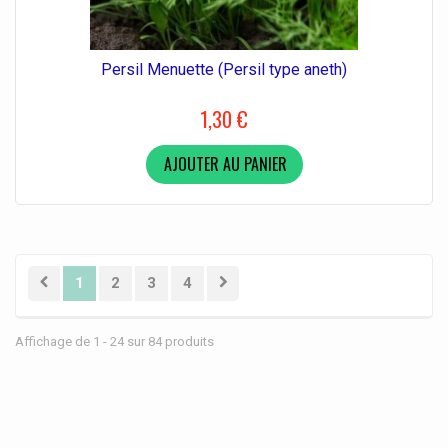
Persil Menuette (Persil type aneth)
1,30 €
AJOUTER AU PANIER
1
2
3
4
Affichage de 1 - 24 sur 84 produits