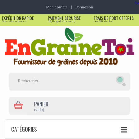
Se
Mon compte
Connexion
EXPÉDITION RAPIDE
PAIEMENT SÉCURISÉ
FRAIS DE PORT OFFERTS
Sous 48H ouvrées
CB, Paypal, Virement,...
dès 30€ d'achat
PANIER
(vide)
CATÉGORIES