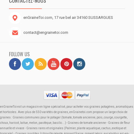
CONTACTEZ-NOUS
enGraineToi.com, 17 rue bel air 34160 SUSSARGUES
contact@engrainetoi.com
FOLLOW US
enGraineToi est un magasin en ligne spécialisé, pour acheter vos graines potagères, aromatiques
et horticoles. Avec plus de 550 variétés de graines, enGrainetoi.com propose un large choix de
graines : Graines communes pour le potager (tomate, tomate ancienne, pois, courge, courgette,
choux, haricot, laitue, melon, pastèque, basilic...)- Graines de tomate ancienne - Graines de fleur
annuelle et vivace - Graines rares et originales (Palmier, plante aquatique, cactus, exotique et
tropicale) - Graines insolites (citrouille géante, épinard fraise, piment pénis, eucalyptus arc-en-