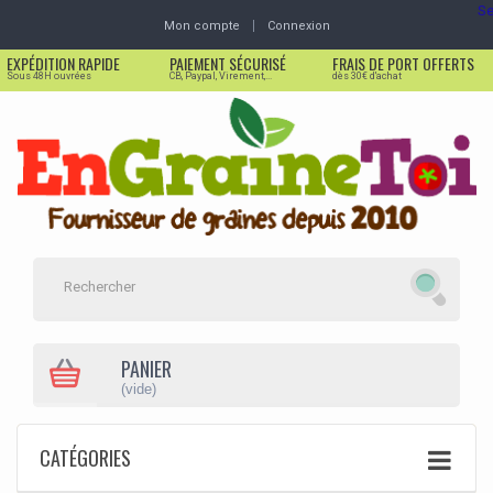
Se
Mon compte
Connexion
EXPÉDITION RAPIDE
PAIEMENT SÉCURISÉ
FRAIS DE PORT OFFERTS
Sous 48H ouvrées
CB, Paypal, Virement,...
dès 30€ d'achat
PANIER
(vide)
CATÉGORIES