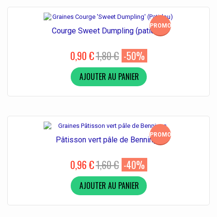
PROMO!
Courge Sweet Dumpling (patidou)
0,90 €
1,80 €
-50%
AJOUTER AU PANIER
PROMO!
Pâtisson vert pâle de Bennings
0,96 €
1,60 €
-40%
AJOUTER AU PANIER