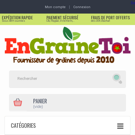
Se
Mon compte
Connexion
EXPÉDITION RAPIDE
PAIEMENT SÉCURISÉ
FRAIS DE PORT OFFERTS
Sous 48H ouvrées
CB, Paypal, Virement,...
dès 30€ d'achat
PANIER
(vide)
CATÉGORIES