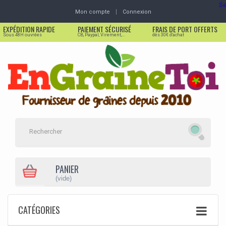
Se
Mon compte
Connexion
EXPÉDITION RAPIDE
PAIEMENT SÉCURISÉ
FRAIS DE PORT OFFERTS
Sous 48H ouvrées
CB, Paypal, Virement,...
dès 30€ d'achat
PANIER
(vide)
CATÉGORIES