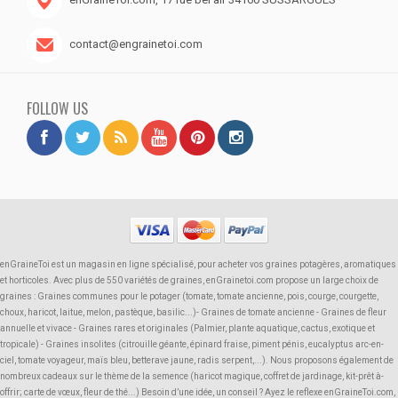
contact@engrainetoi.com
FOLLOW US
enGraineToi est un magasin en ligne spécialisé, pour acheter vos graines potagères, aromatiques
et horticoles. Avec plus de 550 variétés de graines, enGrainetoi.com propose un large choix de
graines : Graines communes pour le potager (tomate, tomate ancienne, pois, courge, courgette,
choux, haricot, laitue, melon, pastèque, basilic...)- Graines de tomate ancienne - Graines de fleur
annuelle et vivace - Graines rares et originales (Palmier, plante aquatique, cactus, exotique et
tropicale) - Graines insolites (citrouille géante, épinard fraise, piment pénis, eucalyptus arc-en-
ciel, tomate voyageur, maïs bleu, betterave jaune, radis serpent,...). Nous proposons également de
nombreux cadeaux sur le thème de la semence (haricot magique, coffret de jardinage, kit-prêt à-
offrir; carte de vœux, fleur de thé...) Besoin d’une idée, un conseil ? Ayez le reflexe enGraineToi.com,