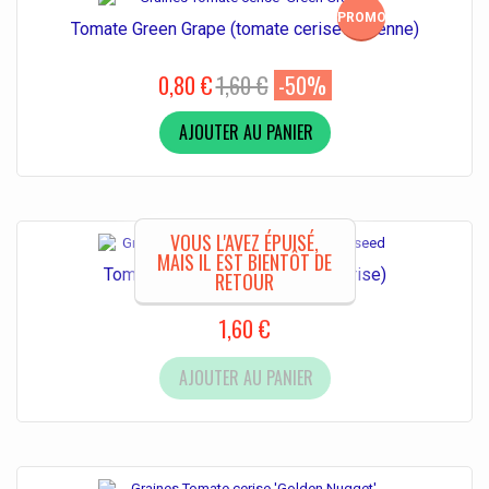
PROMO!
Tomate Green Grape (tomate cerise ancienne)
0,80 €
1,60 €
-50%
AJOUTER AU PANIER
VOUS L'AVEZ ÉPUISÉ,
MAIS IL EST BIENTÔT DE
Tomate White Cherry (Tomate cerise)
RETOUR
1,60 €
AJOUTER AU PANIER