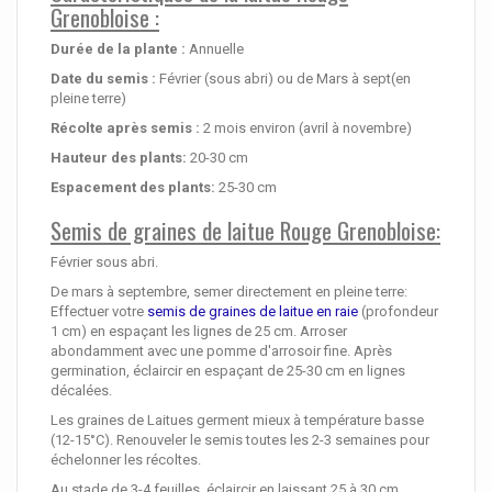
Grenobloise :
Durée de la plante :
Annuelle
Date du semis :
Février (sous abri) ou de Mars à sept(en
pleine terre)
Récolte après semis :
2 mois environ (avril à novembre)
Hauteur des plants:
20-30 cm
Espacement des plants:
25-30 cm
Semis de graines de laitue Rouge Grenobloise:
Février sous abri.
De mars à septembre, semer directement en pleine terre:
Effectuer votre
semis de graines de laitue en raie
(profondeur
1 cm) en espaçant les lignes de 25 cm. Arroser
abondamment avec une pomme d'arrosoir fine. Après
germination, éclaircir en espaçant de 25-30 cm en lignes
décalées.
Les graines de Laitues germent mieux à température basse
(12-15°C). Renouveler le semis toutes les 2-3 semaines pour
échelonner les récoltes.
Au stade de 3-4 feuilles, éclaircir en laissant 25 à 30 cm