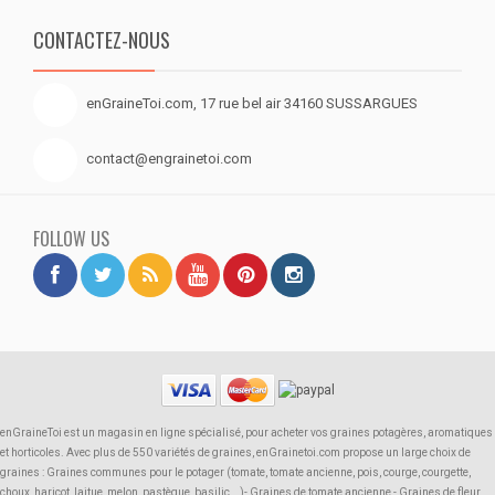
CONTACTEZ-NOUS
enGraineToi.com, 17 rue bel air 34160 SUSSARGUES
contact@engrainetoi.com
FOLLOW US
enGraineToi est un magasin en ligne spécialisé, pour acheter vos graines potagères, aromatiques
et horticoles. Avec plus de 550 variétés de graines, enGrainetoi.com propose un large choix de
graines : Graines communes pour le potager (tomate, tomate ancienne, pois, courge, courgette,
choux, haricot, laitue, melon, pastèque, basilic...)- Graines de tomate ancienne - Graines de fleur