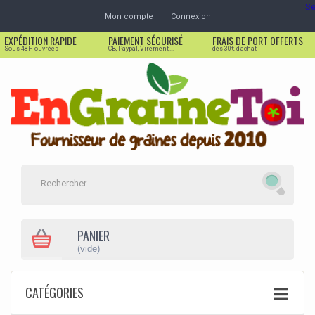
Se
Mon compte
Connexion
EXPÉDITION RAPIDE
PAIEMENT SÉCURISÉ
FRAIS DE PORT OFFERTS
Sous 48H ouvrées
CB, Paypal, Virement,...
dès 30€ d'achat
PANIER
(vide)
CATÉGORIES