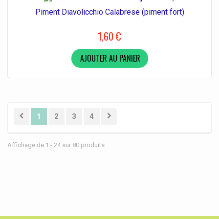
Piment Diavolicchio Calabrese (piment fort)
1,60 €
AJOUTER AU PANIER
1
2
3
4
Affichage de 1 - 24 sur 80 produits