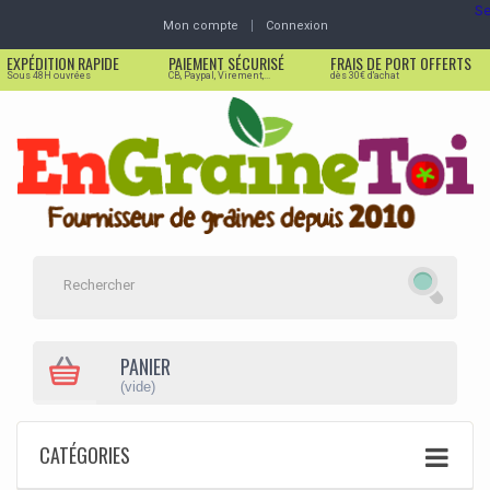
Se
Mon compte
Connexion
EXPÉDITION RAPIDE
PAIEMENT SÉCURISÉ
FRAIS DE PORT OFFERTS
Sous 48H ouvrées
CB, Paypal, Virement,...
dès 30€ d'achat
PANIER
(vide)
CATÉGORIES