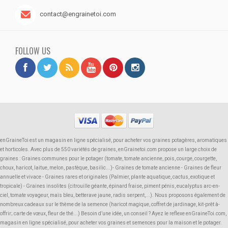
contact@engrainetoi.com
FOLLOW US
enGraineToi est un magasin en ligne spécialisé, pour acheter vos graines potagères, aromatiques
et horticoles. Avec plus de 550 variétés de graines, enGrainetoi.com propose un large choix de
graines : Graines communes pour le potager (tomate, tomate ancienne, pois, courge, courgette,
choux, haricot, laitue, melon, pastèque, basilic...)- Graines de tomate ancienne - Graines de fleur
annuelle et vivace - Graines rares et originales (Palmier, plante aquatique, cactus, exotique et
tropicale) - Graines insolites (citrouille géante, épinard fraise, piment pénis, eucalyptus arc-en-
ciel, tomate voyageur, maïs bleu, betterave jaune, radis serpent,...). Nous proposons également de
nombreux cadeaux sur le thème de la semence (haricot magique, coffret de jardinage, kit-prêt à-
offrir; carte de vœux, fleur de thé...) Besoin d’une idée, un conseil ? Ayez le reflexe enGraineToi.com,
magasin en ligne spécialisé, pour acheter vos graines et semences pour la maison et le potager.