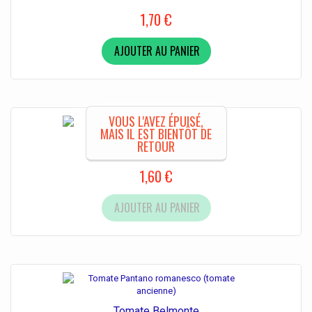
1,70 €
AJOUTER AU PANIER
VOUS L'AVEZ ÉPUISÉ,
MAIS IL EST BIENTÔT DE
Tomate Beefmaster F1
RETOUR
1,60 €
AJOUTER AU PANIER
Tomate Belmonte