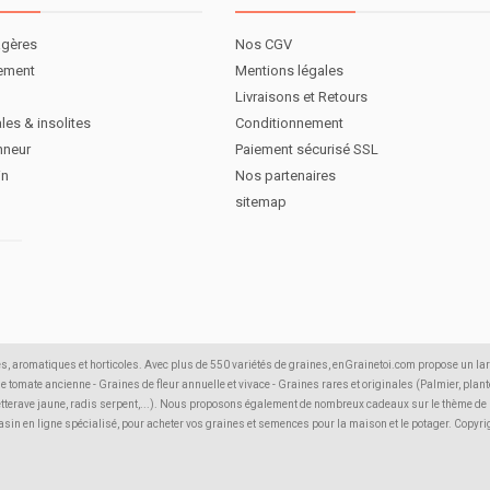
agères
Nos CGV
nement
Mentions légales
Livraisons et Retours
les & insolites
Conditionnement
nneur
Paiement sécurisé SSL
in
Nos partenaires
sitemap
s, aromatiques et horticoles. Avec plus de 550 variétés de graines, enGrainetoi.com propose un la
 de tomate ancienne - Graines de fleur annuelle et vivace - Graines rares et originales (Palmier, plante
etterave jaune, radis serpent,...). Nous proposons également de nombreux cadeaux sur le thème de la 
agasin en ligne spécialisé, pour acheter vos graines et semences pour la maison et le potager. Copyr