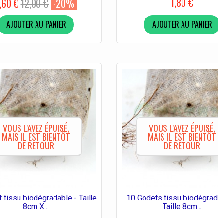
1,80 €
,60 €
12,00 €
-20%
AJOUTER AU PANIER
AJOUTER AU PANIER
VOUS L'AVEZ ÉPUISÉ,
VOUS L'AVEZ ÉPUISÉ,
MAIS IL EST BIENTÔT
MAIS IL EST BIENTÔT
DE RETOUR
DE RETOUR
 tissu biodégradable - Taille
10 Godets tissu biodégrad
8cm X...
Taille 8cm...