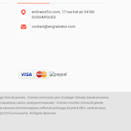
enGraineToi.com, 17 rue bel air 34160
SUSSARGUES
contact@engrainetoi.com
rge choix de graines : Graines communes pour le potager (tomate, tomate ancienne,
 aquatique, cactus, exotique et tropicale) - Graines insolites (citrouille géante,
semence (haricot magique, coffret de jardinage, kit-prêt à-offrir; carte de vœux,
ight 2015 enGraineToi. All Rights Reserved.