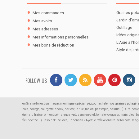
Graines pot
Mes commandes
Jardin d'or
Mes avoirs
Outillage
Mes adresses
Idées origina
Mes informations personnelles
L'Asie à l'ho
Mes bons de réduction
Style de jard
FOLLOW US
enGraineToi est un magasin en ligne spécialisé, pour acheter vos graines potagère
pois, courge, courgette, choux, haricot, laitue, melon, pastèque, basilic...)- Graines
épinard fraise, piment pénis, eucalyptus arc-en-ciel, tomate voyageur, maïs bleu, b
fleur de thé...) Besoin d’une idée, un conseil ? Ayez le reflexe enGraineToi.com, m