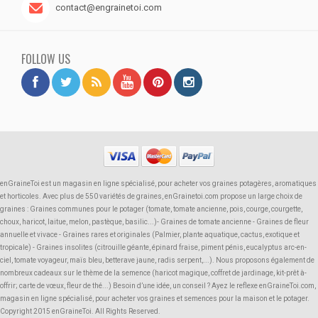
contact@engrainetoi.com
FOLLOW US
enGraineToi est un magasin en ligne spécialisé, pour acheter vos graines potagères, aromatiques
et horticoles. Avec plus de 550 variétés de graines, enGrainetoi.com propose un large choix de
graines : Graines communes pour le potager (tomate, tomate ancienne, pois, courge, courgette,
choux, haricot, laitue, melon, pastèque, basilic...)- Graines de tomate ancienne - Graines de fleur
annuelle et vivace - Graines rares et originales (Palmier, plante aquatique, cactus, exotique et
tropicale) - Graines insolites (citrouille géante, épinard fraise, piment pénis, eucalyptus arc-en-
ciel, tomate voyageur, maïs bleu, betterave jaune, radis serpent,...). Nous proposons également de
nombreux cadeaux sur le thème de la semence (haricot magique, coffret de jardinage, kit-prêt à-
offrir; carte de vœux, fleur de thé...) Besoin d’une idée, un conseil ? Ayez le reflexe enGraineToi.com,
magasin en ligne spécialisé, pour acheter vos graines et semences pour la maison et le potager.
Copyright 2015 enGraineToi. All Rights Reserved.