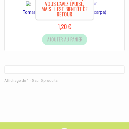
VOUS L'AVEZ ÉPUISÉ,
MAIS IL EST BIENTÔT DE
Tomatillo Toma Verde (Physalis ixocarpa)
RETOUR
1,20 €
AJOUTER AU PANIER
Affichage de 1 - 5 sur 5 produits