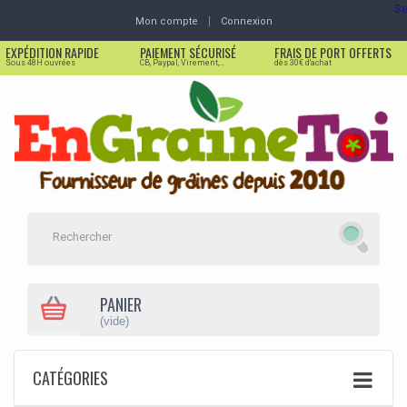
Se
Mon compte
Connexion
EXPÉDITION RAPIDE
PAIEMENT SÉCURISÉ
FRAIS DE PORT OFFERTS
Sous 48H ouvrées
CB, Paypal, Virement,...
dès 30€ d'achat
PANIER
(vide)
CATÉGORIES