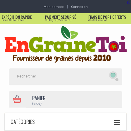
Se
Mon compte
Connexion
EXPÉDITION RAPIDE
PAIEMENT SÉCURISÉ
FRAIS DE PORT OFFERTS
Sous 48H ouvrées
CB, Paypal, Virement,...
dès 30€ d'achat
PANIER
(vide)
CATÉGORIES