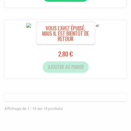
VOUS L'AVEZ ÉPUISÉ,
MAIS IL EST BIENTÔT DE
RETOUR
Frangipanier rouge
2,80 €
AJOUTER AU PANIER
Affichage de 1 - 13 sur 13 produits