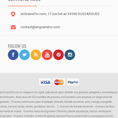
enGraineToi.com, 17 rue bel air 34160 SUSSARGUES
contact@engrainetoi.com
FOLLOW US
enGraineToi est un magasin en ligne spécialisé, pour acheter vos graines potagères, aromatiques
et horticoles. Avec plus de 550 variétés de graines, enGrainetoi.com propose un large choix de
graines : Graines communes pour le potager (tomate, tomate ancienne, pois, courge, courgette,
choux, haricot, laitue, melon, pastèque, basilic...)- Graines de tomate ancienne - Graines de fleur
annuelle et vivace - Graines rares et originales (Palmier, plante aquatique, cactus, exotique et
tropicale) - Graines insolites (citrouille géante, épinard fraise, piment pénis, eucalyptus arc-en-