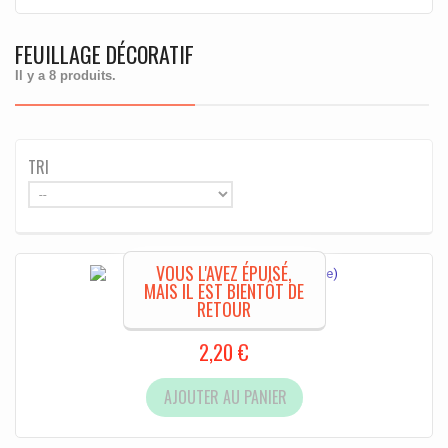
FEUILLAGE DÉCORATIF
Il y a 8 produits.
TRI
VOUS L'AVEZ ÉPUISÉ,
MAIS IL EST BIENTÔT DE
Rhubarbe géante
RETOUR
2,20 €
AJOUTER AU PANIER