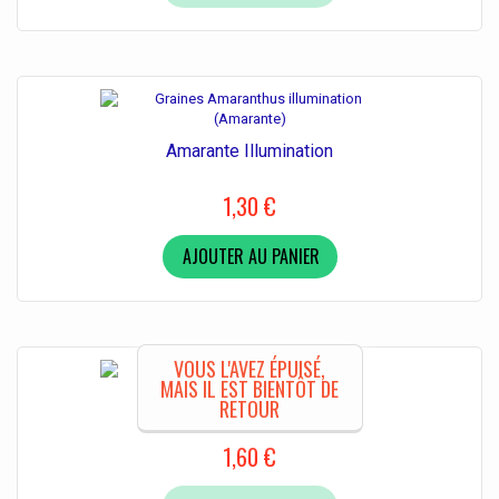
Amarante Illumination
1,30 €
AJOUTER AU PANIER
VOUS L'AVEZ ÉPUISÉ,
MAIS IL EST BIENTÔT DE
Zamier furfuracé
RETOUR
1,60 €