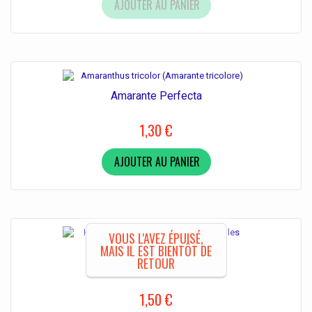
AJOUTER AU PANIER
Amarante Perfecta
1,30 €
AJOUTER AU PANIER
VOUS L'AVEZ ÉPUISÉ,
MAIS IL EST BIENTÔT DE
RETOUR
Heuchère Dales Strain
1,50 €