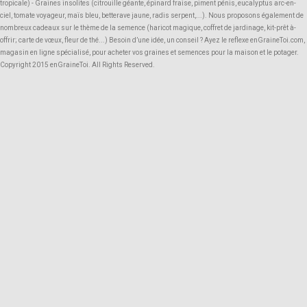
tropicale) - Graines insolites (citrouille géante, épinard fraise, piment pénis, eucalyptus arc-en-
ciel, tomate voyageur, maïs bleu, betterave jaune, radis serpent,...). Nous proposons également de
nombreux cadeaux sur le thème de la semence (haricot magique, coffret de jardinage, kit-prêt à-
offrir; carte de vœux, fleur de thé...) Besoin d’une idée, un conseil ? Ayez le reflexe enGraineToi.com,
magasin en ligne spécialisé, pour acheter vos graines et semences pour la maison et le potager.
Copyright 2015 enGraineToi. All Rights Reserved.