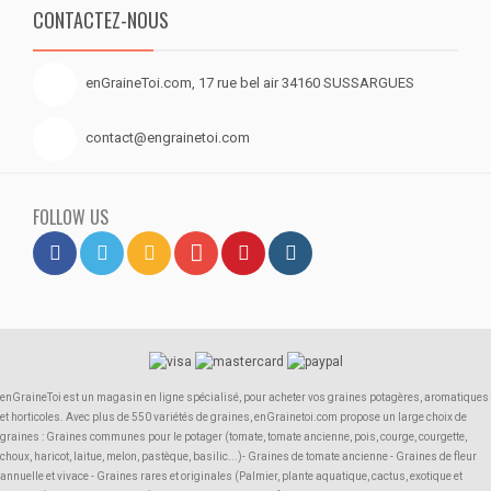
CONTACTEZ-NOUS
enGraineToi.com, 17 rue bel air 34160 SUSSARGUES
contact@engrainetoi.com
FOLLOW US
enGraineToi est un magasin en ligne spécialisé, pour acheter vos graines potagères, aromatiques
et horticoles. Avec plus de 550 variétés de graines, enGrainetoi.com propose un large choix de
graines : Graines communes pour le potager (tomate, tomate ancienne, pois, courge, courgette,
choux, haricot, laitue, melon, pastèque, basilic...)- Graines de tomate ancienne - Graines de fleur
annuelle et vivace - Graines rares et originales (Palmier, plante aquatique, cactus, exotique et