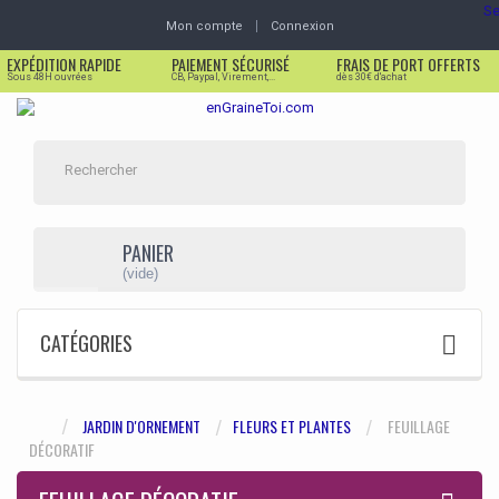
Se
Mon compte
Connexion
EXPÉDITION RAPIDE
PAIEMENT SÉCURISÉ
FRAIS DE PORT OFFERTS
Sous 48H ouvrées
CB, Paypal, Virement,...
dès 30€ d'achat
PANIER
(vide)
CATÉGORIES
JARDIN D'ORNEMENT
FLEURS ET PLANTES
FEUILLAGE
DÉCORATIF