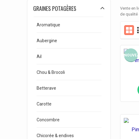
GRAINES POTAGÈRES
Vente en l
de qualité
Aromatique
Aubergine
NOUVE
Ail
Pim
Chou & Brocoli
Betterave
Carotte
Concombre
Pim
Chicorée & endives