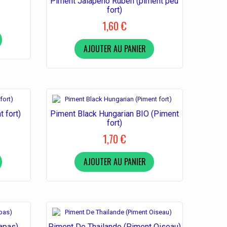
Piment Jalapeño Ruben (piment peu
fort)
1,60 €
AJOUTER AU PANIER
 fort)
Piment Black Hungarian BIO (Piment
fort)
1,70 €
AJOUTER AU PANIER
apas)
Piment De Thailande (Piment Oiseau)