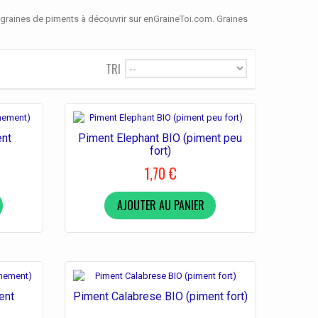
graines de piments à découvrir sur enGraineToi.com. Graines
TRI
--
ent
Piment Elephant BIO (piment peu
fort)
1,70 €
AJOUTER AU PANIER
ent
Piment Calabrese BIO (piment fort)