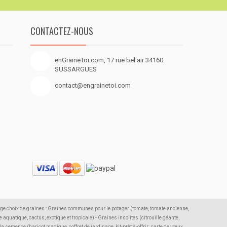
CONTACTEZ-NOUS
enGraineToi.com, 17 rue bel air 34160
SUSSARGUES
contact@engrainetoi.com
rge choix de graines : Graines communes pour le potager (tomate, tomate ancienne,
 aquatique, cactus, exotique et tropicale) - Graines insolites (citrouille géante,
semence (haricot magique, coffret de jardinage, kit-prêt à-offrir; carte de vœux,