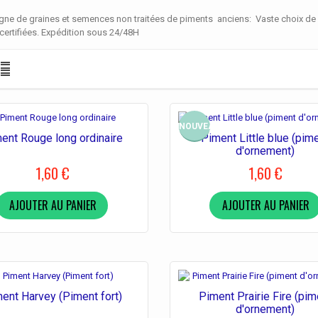
igne de graines et semences non traitées de piments anciens: Vaste choix de 
 certifiées. Expédition sous 24/48H
AU
NOUVEAU
ent Rouge long ordinaire
Piment Little blue (pim
d'ornement)
1,60 €
1,60 €
AJOUTER AU PANIER
AJOUTER AU PANIER
ent Harvey (Piment fort)
Piment Prairie Fire (pim
d'ornement)