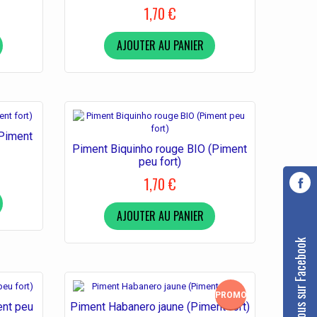
1,70 €
AJOUTER AU PANIER
(Piment
Piment Biquinho rouge BIO (Piment
peu fort)
1,70 €
AJOUTER AU PANIER
Suivez-nous sur Facebook
PROMO!
ent peu
Piment Habanero jaune (Piment fort)