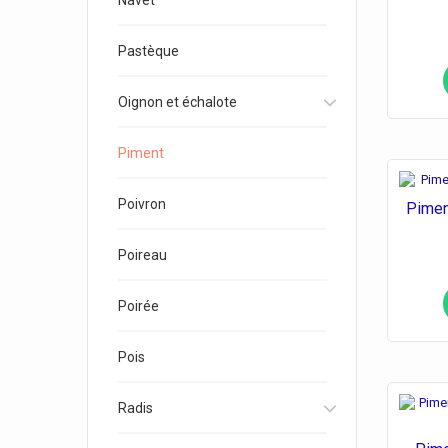
Navet
Pastèque
Oignon et échalote
Piment
Poivron
Pimen
Poireau
Poirée
Pois
Radis