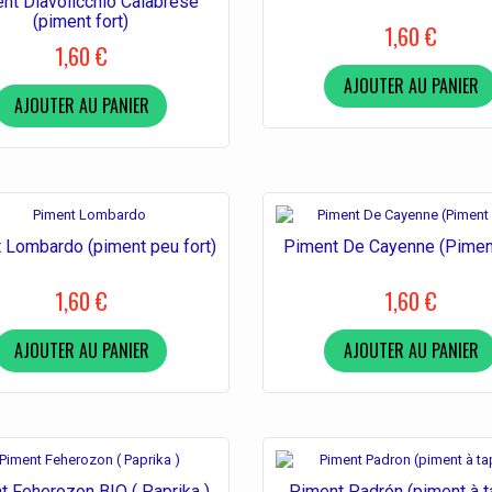
nt Diavolicchio Calabrese
(piment fort)
1,60 €
1,60 €
AJOUTER AU PANIER
AJOUTER AU PANIER
 Lombardo (piment peu fort)
Piment De Cayenne (Piment
1,60 €
1,60 €
AJOUTER AU PANIER
AJOUTER AU PANIER
t Feherozon BIO ( Paprika )
Piment Padrón (piment à t