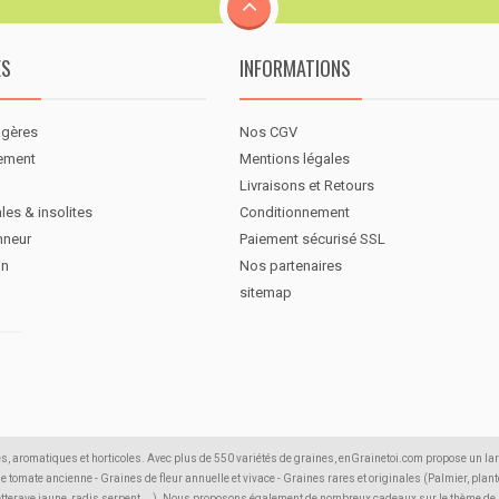
ES
INFORMATIONS
agères
Nos CGV
nement
Mentions légales
Livraisons et Retours
les & insolites
Conditionnement
nneur
Paiement sécurisé SSL
in
Nos partenaires
sitemap
s, aromatiques et horticoles. Avec plus de 550 variétés de graines, enGrainetoi.com propose un la
 de tomate ancienne - Graines de fleur annuelle et vivace - Graines rares et originales (Palmier, plante
etterave jaune, radis serpent,...). Nous proposons également de nombreux cadeaux sur le thème de la 