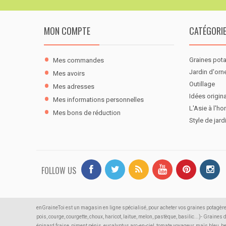
MON COMPTE
CATÉGORI
Graines pot
Mes commandes
Jardin d'or
Mes avoirs
Outillage
Mes adresses
Idées origina
Mes informations personnelles
L'Asie à l'ho
Mes bons de réduction
Style de jard
FOLLOW US
enGraineToi est un magasin en ligne spécialisé, pour acheter vos graines potagère
pois, courge, courgette, choux, haricot, laitue, melon, pastèque, basilic...)- Graines
épinard fraise, piment pénis, eucalyptus arc-en-ciel, tomate voyageur, maïs bleu, b