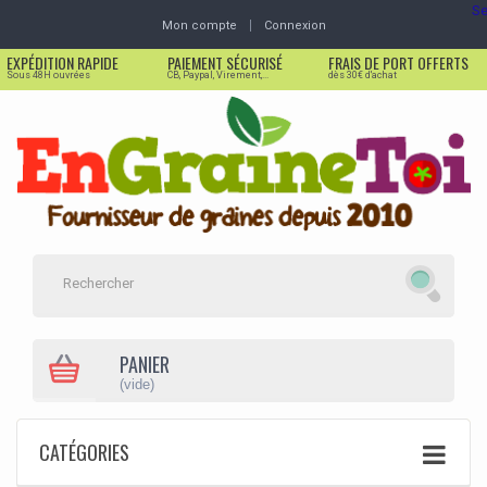
Se
Mon compte
Connexion
EXPÉDITION RAPIDE
PAIEMENT SÉCURISÉ
FRAIS DE PORT OFFERTS
Sous 48H ouvrées
CB, Paypal, Virement,...
dès 30€ d'achat
PANIER
(vide)
CATÉGORIES