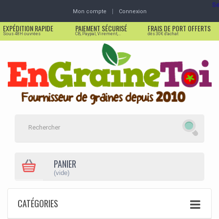
Se
Mon compte
Connexion
EXPÉDITION RAPIDE
PAIEMENT SÉCURISÉ
FRAIS DE PORT OFFERTS
Sous 48H ouvrées
CB, Paypal, Virement,...
dès 30€ d'achat
PANIER
(vide)
CATÉGORIES