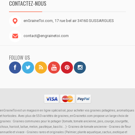
CONTACTEZ-NOUS
enGraineToi.com, 17 rue bel air 34160 SUSSARGUES
contact@engrainetoi.com
FOLLOW US
enGraineToi est un magasin en ligne spécialisé, pour acheter vos graines potagères, aromatiques
et horticoles. Avec plus de 550 variétés de graines, enGrainetoi.com propose un large choix de
graines : Graines communes pour le potager (tomate, tomate ancienne, pois, courge, courgette,
choux, haricot, laitue, melon, pastèque, basilic...)- Graines de tomate ancienne - Graines de fleur
annuelle et vivace - Graines rares et originales (Palmier, plante aquatique, cactus, exotique et