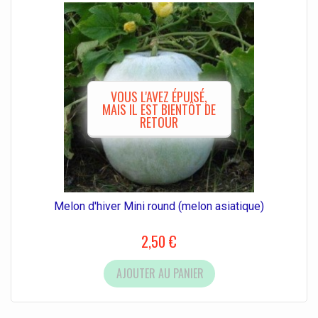
VOUS L'AVEZ ÉPUISÉ,
MAIS IL EST BIENTÔT DE
RETOUR
Melon d'hiver Mini round (melon asiatique)
2,50 €
AJOUTER AU PANIER