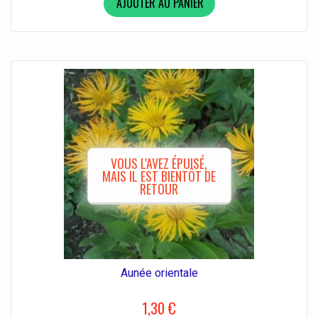
AJOUTER AU PANIER
VOUS L'AVEZ ÉPUISÉ,
MAIS IL EST BIENTÔT DE
RETOUR
Aunée orientale
1,30 €