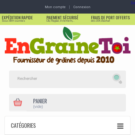
Se
Mon compte
Connexion
EXPÉDITION RAPIDE
PAIEMENT SÉCURISÉ
FRAIS DE PORT OFFERTS
Sous 48H ouvrées
CB, Paypal, Virement,...
dès 30€ d'achat
PANIER
(vide)
CATÉGORIES