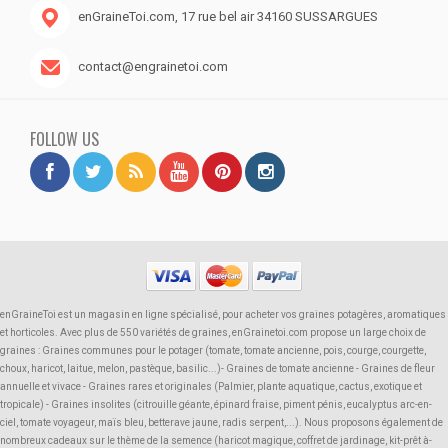
enGraineToi.com, 17 rue bel air 34160 SUSSARGUES
contact@engrainetoi.com
FOLLOW US
enGraineToi est un magasin en ligne spécialisé, pour acheter vos graines potagères, aromatiques
et horticoles. Avec plus de 550 variétés de graines, enGrainetoi.com propose un large choix de
graines : Graines communes pour le potager (tomate, tomate ancienne, pois, courge, courgette,
choux, haricot, laitue, melon, pastèque, basilic...)- Graines de tomate ancienne - Graines de fleur
annuelle et vivace - Graines rares et originales (Palmier, plante aquatique, cactus, exotique et
tropicale) - Graines insolites (citrouille géante, épinard fraise, piment pénis, eucalyptus arc-en-
ciel, tomate voyageur, maïs bleu, betterave jaune, radis serpent,...). Nous proposons également de
nombreux cadeaux sur le thème de la semence (haricot magique, coffret de jardinage, kit-prêt à-