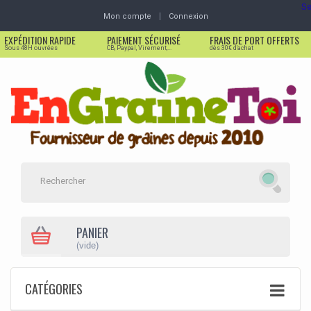
Se
Mon compte
Connexion
EXPÉDITION RAPIDE
PAIEMENT SÉCURISÉ
FRAIS DE PORT OFFERTS
Sous 48H ouvrées
CB, Paypal, Virement,...
dès 30€ d'achat
PANIER
(vide)
CATÉGORIES