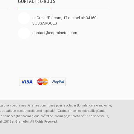
CONTACTEZ-NOUS
enGraineToi.com, 17 rue bel air 34160
SUSSARGUES
contact@engrainetoi.com
rge choix de graines : Graines communes pour le potager (tomate, tomate ancienne,
 aquatique, cactus, exotique et tropicale) - Graines insolites (citrouille géante,
semence (haricot magique, coffret de jardinage, kit-prêt à-offrir; carte de vœux,
ight 2015 enGraineToi. All Rights Reserved.