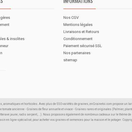
ES
INFORMATIONS
agères
Nos CGV
nement
Mentions légales
Livraisons et Retours
les & insolites
Conditionnement
nneur
Paiement sécurisé SSL
in
Nos partenaires
sitemap
s, aromatiques et horticoles. Avec plus de 550 variétés de graines, enGrainetoi.com propose un la
 de tomate ancienne - Graines de fleur annuelle et vivace - Graines rares et originales (Palmier, plante
etterave jaune, radis serpent,...). Nous proposons également de nombreux cadeaux sur le thème de la 
agasin en ligne spécialisé, pour acheter vos graines et semences pour la maison et le potager. Copyr