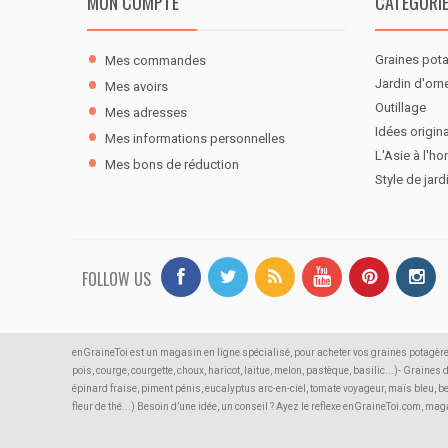
MON COMPTE
CATÉGORI
Graines pot
Mes commandes
Jardin d'or
Mes avoirs
Outillage
Mes adresses
Idées origina
Mes informations personnelles
L'Asie à l'ho
Mes bons de réduction
Style de jard
FOLLOW US
enGraineToi est un magasin en ligne spécialisé, pour acheter vos graines potagère
pois, courge, courgette, choux, haricot, laitue, melon, pastèque, basilic...)- Graines
épinard fraise, piment pénis, eucalyptus arc-en-ciel, tomate voyageur, maïs bleu, b
fleur de thé...) Besoin d’une idée, un conseil ? Ayez le reflexe enGraineToi.com, m