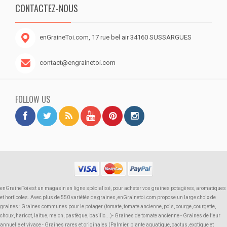
CONTACTEZ-NOUS
enGraineToi.com, 17 rue bel air 34160 SUSSARGUES
contact@engrainetoi.com
FOLLOW US
enGraineToi est un magasin en ligne spécialisé, pour acheter vos graines potagères, aromatiques
et horticoles. Avec plus de 550 variétés de graines, enGrainetoi.com propose un large choix de
graines : Graines communes pour le potager (tomate, tomate ancienne, pois, courge, courgette,
choux, haricot, laitue, melon, pastèque, basilic...)- Graines de tomate ancienne - Graines de fleur
annuelle et vivace - Graines rares et originales (Palmier, plante aquatique, cactus, exotique et