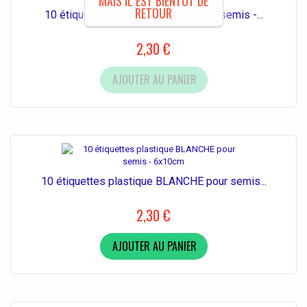
MAIS IL EST BIENTÔT DE
RETOUR
10 étiquettes plastique ROUGE pour semis -...
2,30 €
AJOUTER AU PANIER
10 étiquettes plastique BLANCHE pour semis...
2,30 €
AJOUTER AU PANIER