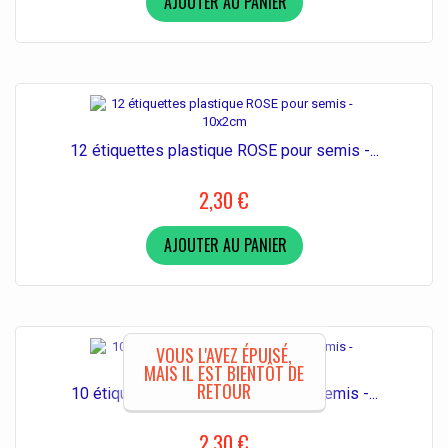
AJOUTER AU PANIER
12 étiquettes plastique ROSE pour semis -...
2,30 €
AJOUTER AU PANIER
VOUS L'AVEZ ÉPUISÉ,
MAIS IL EST BIENTÔT DE
RETOUR
10 étiquettes plastique BLEU pour semis -...
2,30 €