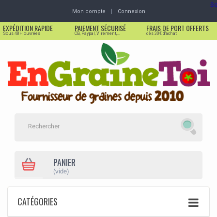
Se
Mon compte
Connexion
EXPÉDITION RAPIDE
PAIEMENT SÉCURISÉ
FRAIS DE PORT OFFERTS
Sous 48H ouvrées
CB, Paypal, Virement,...
dès 30€ d'achat
PANIER
(vide)
CATÉGORIES