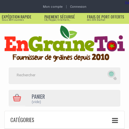
Se
Mon compte
Connexion
EXPÉDITION RAPIDE
PAIEMENT SÉCURISÉ
FRAIS DE PORT OFFERTS
Sous 48H ouvrées
CB, Paypal, Virement,...
dès 30€ d'achat
PANIER
(vide)
CATÉGORIES