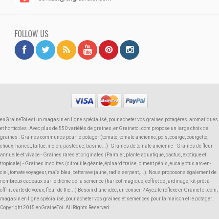
FOLLOW US
enGraineToi est un magasin en ligne spécialisé, pour acheter vos graines potagères, aromatiques
et horticoles. Avec plus de 550 variétés de graines, enGrainetoi.com propose un large choix de
graines : Graines communes pour le potager (tomate, tomate ancienne, pois, courge, courgette,
choux, haricot, laitue, melon, pastèque, basilic...)- Graines de tomate ancienne - Graines de fleur
annuelle et vivace - Graines rares et originales (Palmier, plante aquatique, cactus, exotique et
tropicale) - Graines insolites (citrouille géante, épinard fraise, piment pénis, eucalyptus arc-en-
ciel, tomate voyageur, maïs bleu, betterave jaune, radis serpent,...). Nous proposons également de
nombreux cadeaux sur le thème de la semence (haricot magique, coffret de jardinage, kit-prêt à-
offrir; carte de vœux, fleur de thé...) Besoin d’une idée, un conseil ? Ayez le reflexe enGraineToi.com,
magasin en ligne spécialisé, pour acheter vos graines et semences pour la maison et le potager.
Copyright 2015 enGraineToi. All Rights Reserved.