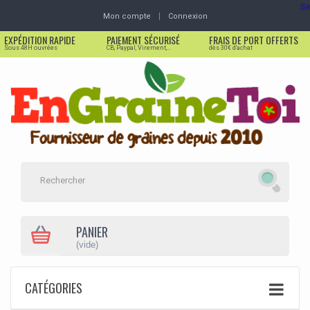
Se
Mon compte
Connexion
EXPÉDITION RAPIDE
PAIEMENT SÉCURISÉ
FRAIS DE PORT OFFERTS
Sous 48H ouvrées
CB, Paypal, Virement,...
dès 30€ d'achat
PANIER
(vide)
CATÉGORIES