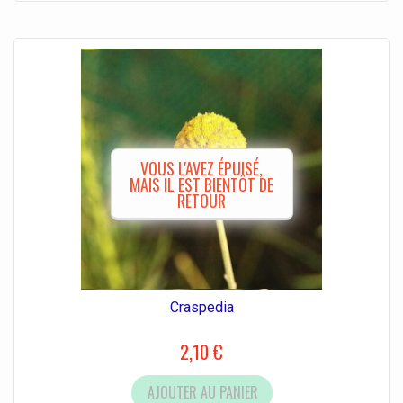
VOUS L'AVEZ ÉPUISÉ,
MAIS IL EST BIENTÔT DE
RETOUR
Craspedia
2,10 €
AJOUTER AU PANIER