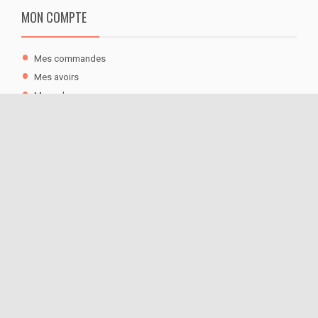
MON COMPTE
Mes commandes
Mes avoirs
Mes adresses
Mes informations personnelles
Mes bons de réduction
CATÉGORIES
Graines potagères
Jardin d'ornement
Outillage
Idées originales & insolites
L'Asie à l'honneur
Style de jardin