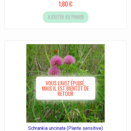
1,80 €
AJOUTER AU PANIER
VOUS L'AVEZ ÉPUISÉ,
MAIS IL EST BIENTÔT DE
RETOUR
Schrankia uncinata (Plante sensitive)