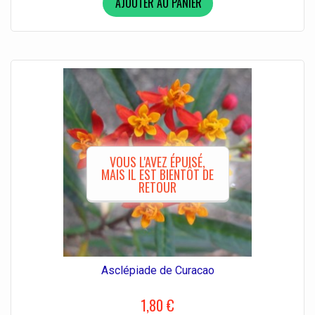
AJOUTER AU PANIER
VOUS L'AVEZ ÉPUISÉ,
MAIS IL EST BIENTÔT DE
RETOUR
Asclépiade de Curacao
1,80 €