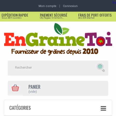
Se
Mon compte
Connexion
EXPÉDITION RAPIDE
PAIEMENT SÉCURISÉ
FRAIS DE PORT OFFERTS
Sous 48H ouvrées
CB, Paypal, Virement,...
dès 30€ d'achat
PANIER
(vide)
CATÉGORIES