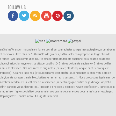
FOLLOW US
enGraineToi est un magasin en ligne spécialisé, pour acheter vos graines potagères, aromatiques
et horticoles. Avec plus de 550 variétés de graines, enGrainetoi.com propose un large choix de
graines : Graines communes pour le potager (tomate, tomate ancienne, pois, courge, courgette,
choux, haricot, laitue, melon, pastèque, basilic...)- Graines de tomate ancienne - Graines de fleur
annuelle et vivace - Graines rares et originales (Palmier, plante aquatique, cactus, exotique et
tropicale) - Graines insolites (citrouille géante, épinard fraise, piment pénis, eucalyptus arc-en-
ciel, tomate voyageur, maïs bleu, betterave jaune, radis serpent,...). Nous proposons également de
nombreux cadeaux sur le thème de la semence (haricot magique, coffret de jardinage, kit-prêt à-
offrir; carte de vœux, fleur de thé...) Besoin d’une idée, un conseil ? Ayez le reflexe enGraineToi.com,
magasin en ligne spécialisé, pour acheter vos graines et semences pour la maison et le potager.
Copyright 2015 enGraineToi. All Rights Reserved.