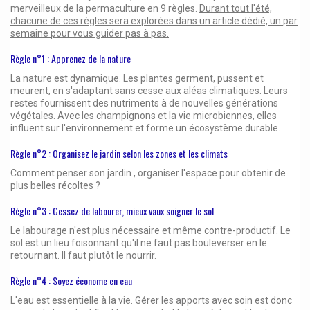
merveilleux de la permaculture en 9 règles.
Durant tout l'été,
chacune de ces règles sera explorées dans un article dédié, un par
semaine pour vous guider pas à pas.
Règle n°1 : Apprenez de la nature
La nature est dynamique. Les plantes germent, pussent et
meurent, en s'adaptant sans cesse aux aléas climatiques. Leurs
restes fournissent des nutriments à de nouvelles générations
végétales. Avec les champignons et la vie microbiennes, elles
influent sur l'environnement et forme un écosystème durable.
Règle n°2 : Organisez le jardin selon les zones et les climats
Comment penser son jardin , organiser l'espace pour obtenir de
plus belles récoltes ?
Règle n°3 : Cessez de labourer, mieux vaux soigner le sol
Le labourage n'est plus nécessaire et même contre-productif. Le
sol est un lieu foisonnant qu'il ne faut pas bouleverser en le
retournant. Il faut plutôt le nourrir.
Règle n°4 : Soyez économe en eau
L'eau est essentielle à la vie. Gérer les apports avec soin est donc