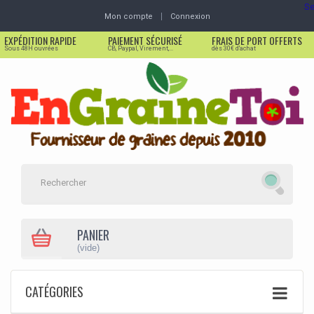
Se
Mon compte
Connexion
EXPÉDITION RAPIDE
PAIEMENT SÉCURISÉ
FRAIS DE PORT OFFERTS
Sous 48H ouvrées
CB, Paypal, Virement,...
dès 30€ d'achat
PANIER
(vide)
CATÉGORIES