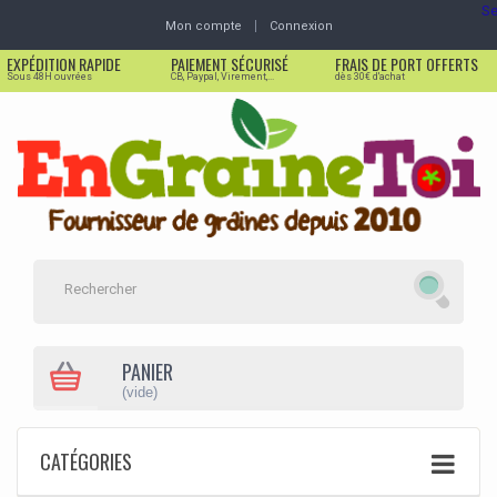
Se
Mon compte
Connexion
EXPÉDITION RAPIDE
PAIEMENT SÉCURISÉ
FRAIS DE PORT OFFERTS
Sous 48H ouvrées
CB, Paypal, Virement,...
dès 30€ d'achat
PANIER
(vide)
CATÉGORIES