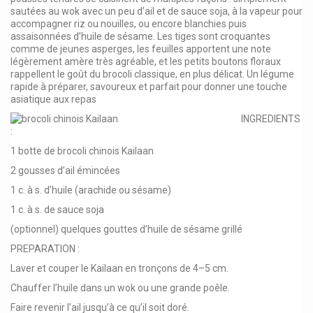
sautées au wok avec un peu d’ail et de sauce soja, à la vapeur pour
accompagner riz ou nouilles, ou encore blanchies puis
assaisonnées d’huile de sésame. Les tiges sont croquantes
comme de jeunes asperges, les feuilles apportent une note
légèrement amère très agréable, et les petits boutons floraux
rappellent le goût du brocoli classique, en plus délicat. Un légume
rapide à préparer, savoureux et parfait pour donner une touche
asiatique aux repas
Recette
INGREDIENTS
:
du
Kailaan
sauté
1 botte de brocoli chinois Kailaan
à
2 gousses d’ail émincées
l’ail
1 c. à s. d’huile (arachide ou sésame)
–
1 c. à s. de sauce soja
prêt
(optionnel) quelques gouttes d’huile de sésame grillé
en
PREPARATION :
10
minutes
Laver et couper le Kailaan en tronçons de 4–5 cm.
!
Chauffer l’huile dans un wok ou une grande poêle.
Faire revenir l’ail jusqu’à ce qu’il soit doré.