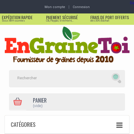
Se
Mon compte
Connexion
EXPÉDITION RAPIDE
PAIEMENT SÉCURISÉ
FRAIS DE PORT OFFERTS
Sous 48H ouvrées
CB, Paypal, Virement,...
dès 30€ d'achat
PANIER
(vide)
CATÉGORIES