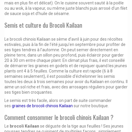
mais en plus fin et délicat). On le cuisine souvent sauté à la poêle
ou au wok, à la vapeur, ou même juste blanchi puis arrosé d’un filet
de sauce soja et d’huile de sésame.
Semis et culture du Brocoli Kailaan
Le brocoli chinois Kailaan se sème d’avril à juin pour des récoltes
estivales, puis à la fin de l’été jusqu’en septembre pour profiter de
ses tiges tendres à l’automne. On peut semer directement en
pleine terre, dans un sillon peu profond, puis éclaircir pour garder
20 à 30 cm entre chaque plant. En climat plus frais, il est conseillé
de démarrer les graines en godets et de repiquer quand les jeunes
plants ont 4 à 5 feuilles. Comme la culture est rapide (6 à 8
semaines seulement), il est possible d’échelonner les semis
toutes les deux à trois semaines pour avoir du Kailaan en continu. Il
aime un sol riche et frais, avec des arrosages réguliers pour garder
ses tiges bien croquantes.
Le semis est très facile, alors on part de suite commander
ses
graines de brocoli chinois Kailaan
sur notre boutique.
Comment consommer le brocoli chinois Kailaan ?
Le
brocoli Kailaan
se déguste de la tige aux feuilles ! Ses jeunes
pousses tendres se cuisinent de multiples façons : simplement