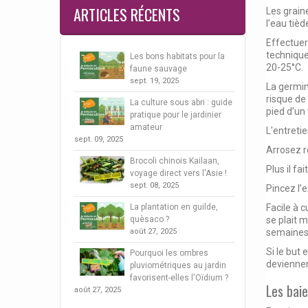
ARTICLES RÉCENTS
Les grain
l’eau tiè
Effectuer
technique
Les bons habitats pour la
20-25°C.
faune sauvage
sept. 19, 2025
La germin
risque de 
La culture sous abri : guide
pied d’un 
pratique pour le jardinier
amateur
L'entretie
sept. 09, 2025
Arrosez r
Brocoli chinois Kailaan,
Plus il fa
voyage direct vers l'Asie !
sept. 08, 2025
Pincez l’e
La plantation en guilde,
Facile à c
quèsaco ?
se plait m
août 27, 2025
semaines 
Si le but 
Pourquoi les ombres
deviennen
pluviométriques au jardin
favorisent-elles l'Oïdium ?
Les baie
août 27, 2025