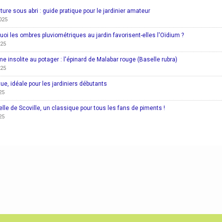
ture sous abri : guide pratique pour le jardinier amateur
025
uoi les ombres pluviométriques au jardin favorisent-elles l'Oïdium ?
025
e insolite au potager : l'épinard de Malabar rouge (Baselle rubra)
025
tue, idéale pour les jardiniers débutants
25
elle de Scoville, un classique pour tous les fans de piments !
25