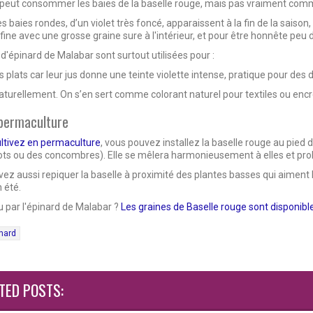
n peut consommer les baies de la baselle rouge, mais pas vraiment comme
s baies rondes, d’un violet très foncé, apparaissent à la fin de la saison
fine avec une grosse graine sure à l'intérieur, et pour être honnête peu 
 d'épinard de Malabar sont surtout utilisées pour :
s plats car leur jus donne une teinte violette intense, pratique pour des
aturellement. On s’en sert comme colorant naturel pour textiles ou encr
permaculture
ltivez en permaculture
, vous pouvez installez la baselle rouge au pied 
ots ou des concombres). Elle se mêlera harmonieusement à elles et pro
ez aussi repiquer la baselle à proximité des plantes basses qui aiment l
 été.
 par l'épinard de Malabar ?
Les graines de Baselle rouge sont disponibl
nard
TED POSTS: