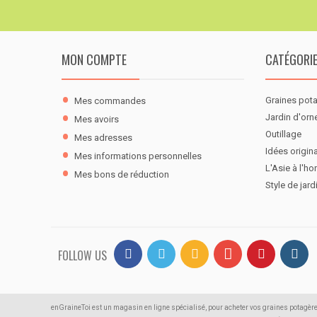
MON COMPTE
CATÉGORI
Graines pot
Mes commandes
Jardin d'or
Mes avoirs
Outillage
Mes adresses
Idées origina
Mes informations personnelles
L'Asie à l'ho
Mes bons de réduction
Style de jard
FOLLOW US
enGraineToi est un magasin en ligne spécialisé, pour acheter vos graines potagère