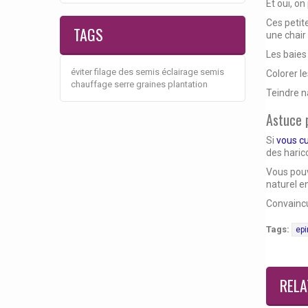
Et oui, o
Ces petite
TAGS
une chair 
Les baies
éviter filage des semis
éclairage semis
Colorer le
chauffage serre
graines
plantation
Teindre n
Astuce 
Si
vous cu
des haric
Vous pouv
naturel en
Convaincu
Tags:
epi
RELA