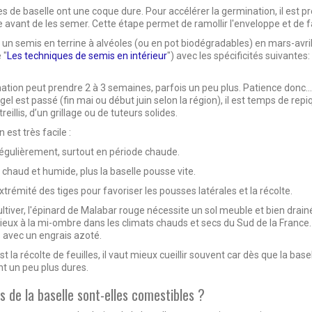
es de baselle ont une coque dure. Pour accélérer la germination, il est 
de avant de les semer. Cette étape permet de ramollir l'enveloppe et de f
 un semis en terrine à alvéoles (ou en pot biodégradables) en mars-avril
 "
Les techniques de semis en intérieur
") avec les spécificités suivante
ation peut prendre 2 à 3 semaines, parfois un peu plus. Patience donc... L
gel est passé (fin mai ou début juin selon la région), il est temps de re
treillis, d’un grillage ou de tuteurs solides.
n est très facile :
égulièrement, surtout en période chaude.
it chaud et humide, plus la baselle pousse vite.
xtrémité des tiges pour favoriser les pousses latérales et la récolte.
ultiver, l'épinard de Malabar rouge nécessite un sol meuble et bien drainé
ieux à la
mi-ombre
dans les climats chauds et secs du Sud de la France. 
avec un engrais azoté.
est la récolte de feuilles, il vaut mieux cueillir souvent car dès que la bas
t un peu plus dures.
s de la baselle sont-elles comestibles ?