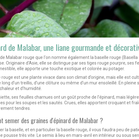
ard de Malabar, une liane gourmande et décorat
 de Malabar rouge que l'on nomme également la baselle rouge (
Basella
. Originaire d’Asie, elle se distingue par ses tiges rouge pourpre, ses f
mestible, elle apporte une touche exotique et colorée au potager.
e rouge est une plante vivace dans son climat d’origine, mais elle est cu
 long d’un treillis, d’une clôture ou même d’un mur ensoleillé. En pleine s
chaleur et d’humidité.
siette, ses feuilles charnues ont un goût proche de l’épinard, mais légère
les pour les soupes et les sautés. Crues, elles apportent croquant et fr
èrement tendres.
 semer des graines d'épinard de Malabar ?
r la baselle, et en particulier la baselle rouge, il vous faudra peu de p
le pousse très vite. Le semis à lieu en mars-avril en intérieur ou sous ser