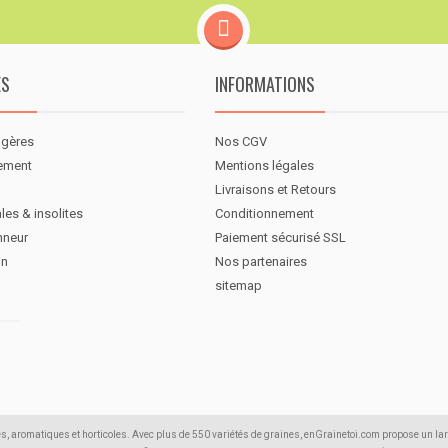
ES
INFORMATIONS
agères
Nos CGV
nement
Mentions légales
Livraisons et Retours
les & insolites
Conditionnement
nneur
Paiement sécurisé SSL
in
Nos partenaires
sitemap
s, aromatiques et horticoles. Avec plus de 550 variétés de graines, enGrainetoi.com propose un la