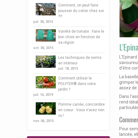
Comment, on peut faire
pousser du coton chez soi
?!?
juil. 30, 2015
Variété de tomate : Faire le
bon choix en fonction de
sa région
L'Epin
oct. 30, 2015
L'Epinard
Les techniques de semis
savoureuse
en intérieur
d’être co
juil. 18, 2015
La basell
Comment utiliser le
grimper le
POLYTER® dans votre
assez de 
jardin ?
juil. 16, 2019
Dans l'as
rend idéa
Pomme carrée, concombre
particuli
en coeur : Vous n'avez rien
vu !
Comment
nov. 06, 2015
Pour seme
lancée, el