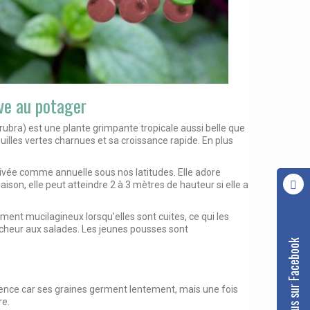
ive au potager
 rubra
) est une plante grimpante tropicale aussi belle que
euilles vertes charnues et sa croissance rapide. En plus
ltivée comme annuelle sous nos latitudes. Elle adore
aison, elle peut atteindre 2 à 3 mètres de hauteur si elle a
ment mucilagineux lorsqu’elles sont cuites, ce qui les
aîcheur aux salades. Les jeunes pousses sont
Suivez-nous sur Facebook
atience car ses graines germent lentement, mais une fois
re.