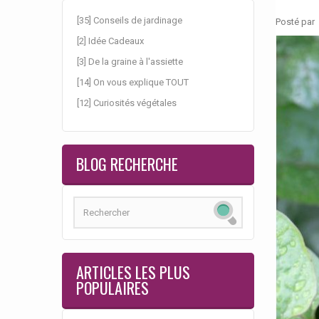
[35] Conseils de jardinage
Posté par
[2] Idée Cadeaux
[3] De la graine à l'assiette
[14] On vous explique TOUT
[12] Curiosités végétales
BLOG RECHERCHE
ARTICLES LES PLUS
POPULAIRES