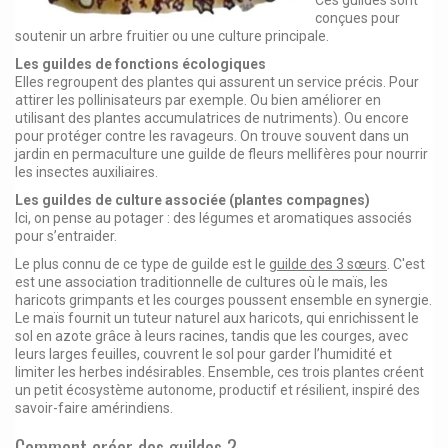
Ces guildes sont
conçues pour
soutenir un arbre fruitier ou une culture principale.
Les guildes de fonctions écologiques
Elles regroupent des plantes qui assurent un service précis. Pour
attirer les pollinisateurs par exemple. Ou bien améliorer en
utilisant des plantes accumulatrices de nutriments). Ou encore
pour protéger contre les ravageurs. On trouve souvent dans un
jardin en permaculture une guilde de fleurs mellifères pour nourrir
les insectes auxiliaires.
Les guildes de culture associée (plantes compagnes)
Ici, on pense au potager : des légumes et aromatiques associés
pour s’entraider.
Le plus connu de ce type de guilde est le
guilde des 3 sœurs
. C'est
est une association traditionnelle de cultures où le maïs, les
haricots grimpants et les courges poussent ensemble en synergie.
Le maïs fournit un tuteur naturel aux haricots, qui enrichissent le
sol en azote grâce à leurs racines, tandis que les courges, avec
leurs larges feuilles, couvrent le sol pour garder l’humidité et
limiter les herbes indésirables. Ensemble, ces trois plantes créent
un petit écosystème autonome, productif et résilient, inspiré des
savoir-faire amérindiens.
Comment créer des guildes ?