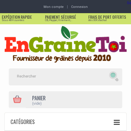
Se
Mon compte
Connexion
EXPÉDITION RAPIDE
PAIEMENT SÉCURISÉ
FRAIS DE PORT OFFERTS
Sous 48H ouvrées
CB, Paypal, Virement,...
dès 30€ d'achat
PANIER
(vide)
CATÉGORIES