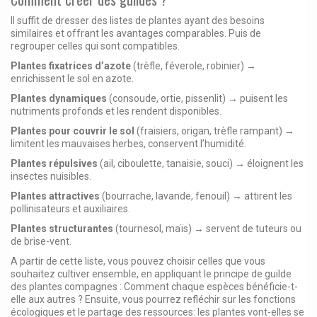
Il suffit de dresser des listes de plantes ayant des besoins
similaires et offrant les avantages comparables. Puis de
regrouper celles qui sont compatibles.
Plantes fixatrices d’azote
(trèfle, féverole, robinier) →
enrichissent le sol en azote.
Plantes dynamiques
(consoude, ortie, pissenlit) → puisent les
nutriments profonds et les rendent disponibles.
Plantes pour couvrir le sol
(fraisiers, origan, trèfle rampant) →
limitent les mauvaises herbes, conservent l’humidité.
Plantes répulsives
(ail, ciboulette, tanaisie, souci) → éloignent les
insectes nuisibles.
Plantes attractives
(bourrache, lavande, fenouil) → attirent les
pollinisateurs et auxiliaires.
Plantes structurantes
(tournesol, maïs) → servent de tuteurs ou
de brise-vent.
A partir de cette liste, vous pouvez choisir celles que vous
souhaitez cultiver ensemble, en appliquant le principe de guilde
des plantes compagnes : Comment chaque espèces bénéficie-t-
elle aux autres ? Ensuite, vous pourrez refléchir sur les fonctions
écologiques et le partage des ressources: les plantes vont-elles se