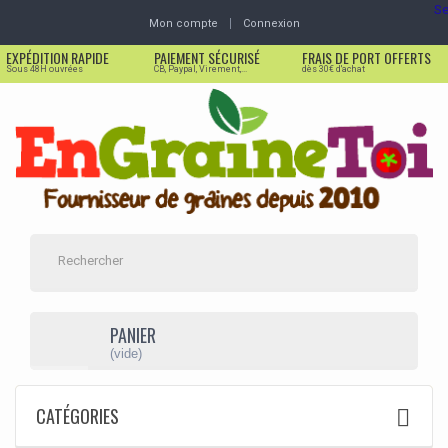
Se
Mon compte
Connexion
EXPÉDITION RAPIDE
PAIEMENT SÉCURISÉ
FRAIS DE PORT OFFERTS
Sous 48H ouvrées
CB, Paypal, Virement,...
dès 30€ d'achat
PANIER
(vide)
CATÉGORIES