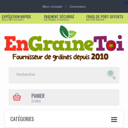
Se
Mon compte
Connexion
EXPÉDITION RAPIDE
PAIEMENT SÉCURISÉ
FRAIS DE PORT OFFERTS
Sous 48H ouvrées
CB, Paypal, Virement,...
dès 30€ d'achat
PANIER
(vide)
CATÉGORIES