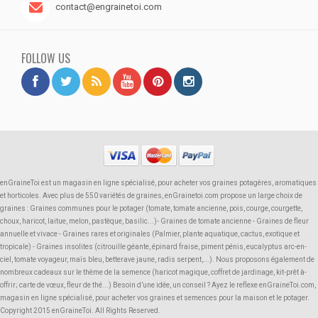
contact@engrainetoi.com
FOLLOW US
enGraineToi est un magasin en ligne spécialisé, pour acheter vos graines potagères, aromatiques
et horticoles. Avec plus de 550 variétés de graines, enGrainetoi.com propose un large choix de
graines : Graines communes pour le potager (tomate, tomate ancienne, pois, courge, courgette,
choux, haricot, laitue, melon, pastèque, basilic...)- Graines de tomate ancienne - Graines de fleur
annuelle et vivace - Graines rares et originales (Palmier, plante aquatique, cactus, exotique et
tropicale) - Graines insolites (citrouille géante, épinard fraise, piment pénis, eucalyptus arc-en-
ciel, tomate voyageur, maïs bleu, betterave jaune, radis serpent,...). Nous proposons également de
nombreux cadeaux sur le thème de la semence (haricot magique, coffret de jardinage, kit-prêt à-
offrir; carte de vœux, fleur de thé...) Besoin d’une idée, un conseil ? Ayez le reflexe enGraineToi.com,
magasin en ligne spécialisé, pour acheter vos graines et semences pour la maison et le potager.
Copyright 2015 enGraineToi. All Rights Reserved.