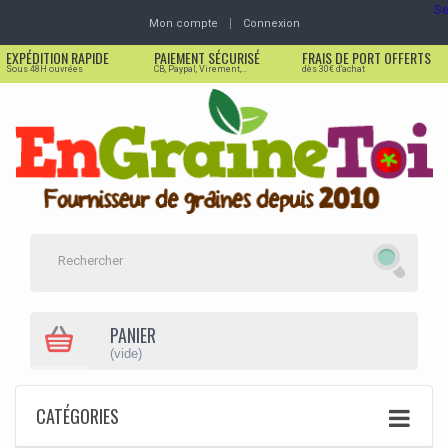
Se
Mon compte
Connexion
EXPÉDITION RAPIDE
PAIEMENT SÉCURISÉ
FRAIS DE PORT OFFERTS
Sous 48H ouvrées
CB, Paypal, Virement,...
dès 30€ d'achat
PANIER
(vide)
CATÉGORIES