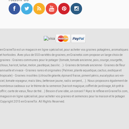
enGraineToi est un magasin en ligne spécialisé, pour acheter vos graines potagères, aromatiques
et horticoles. Avec plus de 550 variétés de graines, enGrainetoi.com propose un large choix de
graines : Graines communes pour le potager (tomate, tomate ancienne, pois, courge, courgette,
choux, haricot, laitue, melon, pastèque, basilic...)- Graines de tomate ancienne - Graines de fleur
annuelle et vivace - Graines rares et originales (Palmier, plante aquatique, cactus, exotique et
tropicale) - Graines insolites (citrouille géante, épinard fraise, piment pénis, eucalyptus arc-en-
ciel, tomate voyageur, maïs bleu, betterave jaune, radis serpent,...). Nous proposons également de
nombreux cadeaux sur le thème de la semence (haricot magique, coffret de jardinage, kit-prêt à-
offrir; carte de vœux, fleur de thé...) Besoin d’une idée, un conseil ? Ayez le reflexe enGraineToi.com,
magasin en ligne spécialisé, pour acheter vos graines et semences pour la maison et le potager.
Copyright 2015 enGraineToi. All Rights Reserved.