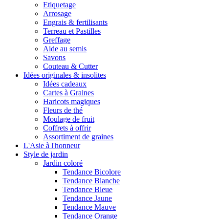
Etiquetage
Arrosage
Engrais & fertilisants
Terreau et Pastilles
Greffage
Aide au semis
Savons
Couteau & Cutter
Idées originales & insolites
Idées cadeaux
Cartes à Graines
Haricots magiques
Fleurs de thé
Moulage de fruit
Coffrets à offrir
Assortiment de graines
L'Asie à l'honneur
Style de jardin
Jardin coloré
Tendance Bicolore
Tendance Blanche
Tendance Bleue
Tendance Jaune
Tendance Mauve
Tendance Orange