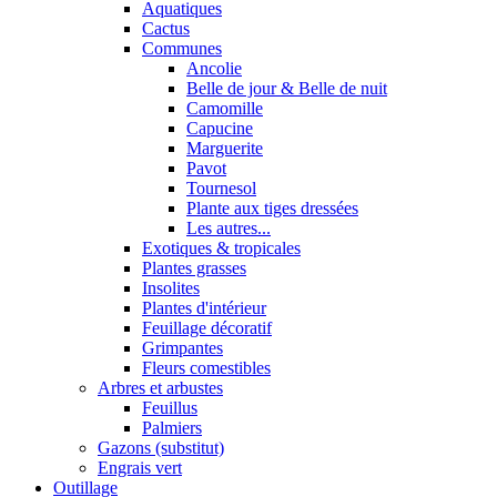
Aquatiques
Cactus
Communes
Ancolie
Belle de jour & Belle de nuit
Camomille
Capucine
Marguerite
Pavot
Tournesol
Plante aux tiges dressées
Les autres...
Exotiques & tropicales
Plantes grasses
Insolites
Plantes d'intérieur
Feuillage décoratif
Grimpantes
Fleurs comestibles
Arbres et arbustes
Feuillus
Palmiers
Gazons (substitut)
Engrais vert
Outillage