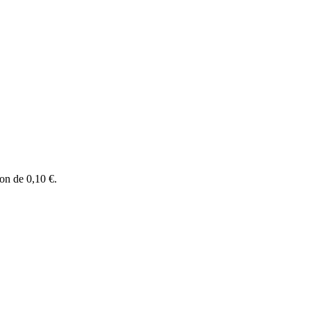
ion de
0,10 €
.