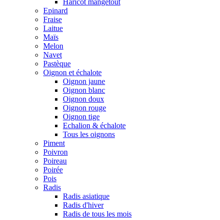
Haricot mangetout
Epinard
Fraise
Laitue
Maïs
Melon
Navet
Pastèque
Oignon et échalote
Oignon jaune
Oignon blanc
Oignon doux
Oignon rouge
Oignon tige
Echalion & échalote
Tous les oignons
Piment
Poivron
Poireau
Poirée
Pois
Radis
Radis asiatique
Radis d'hiver
Radis de tous les mois