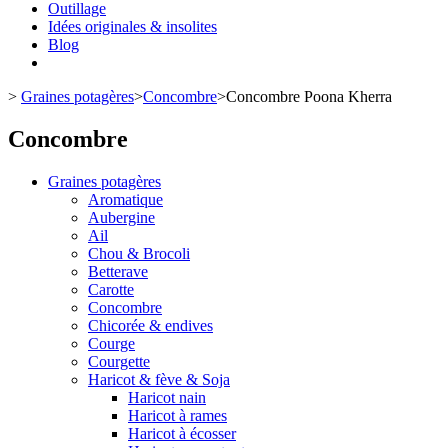
Outillage
Idées originales & insolites
Blog
>
Graines potagères
>
Concombre
>
Concombre Poona Kherra
Concombre
Graines potagères
Aromatique
Aubergine
Ail
Chou & Brocoli
Betterave
Carotte
Concombre
Chicorée & endives
Courge
Courgette
Haricot & fève & Soja
Haricot nain
Haricot à rames
Haricot à écosser