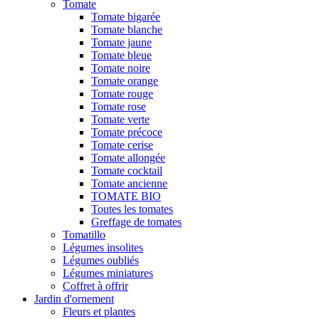
Tomate
Tomate bigarée
Tomate blanche
Tomate jaune
Tomate bleue
Tomate noire
Tomate orange
Tomate rouge
Tomate rose
Tomate verte
Tomate précoce
Tomate cerise
Tomate allongée
Tomate cocktail
Tomate ancienne
TOMATE BIO
Toutes les tomates
Greffage de tomates
Tomatillo
Légumes insolites
Légumes oubliés
Légumes miniatures
Coffret à offrir
Jardin d'ornement
Fleurs et plantes