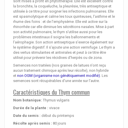
sont mises à profit en phytothérapie. Elle est excellent contre
la bronchite, la coqueluche, la pleurésie, très antiseptique et
utilisée à ce titre pour soigner les infections pulmonaires. Elle
est spasmolytique et calme les toux quinteuses, l'asthme et le
rhume des foins : et de l'emphysème. Elle est active sur la
rhinorrhée car elle diminue les sécrétions nasales. Mise à part
son activité pulmonaire, le thym s'utilise aussi pour les
problèmes intestinaux il soigne les ballonnements et
l’aérophagie. Son action antiseptique s'exerce également sur
le système digestif. Il s’ajoute une action vermifuge. Le thym a
des vertus stimulantes et antivirales et peut à ce titre être
utilisé pour prévenir les récidives d'herpès ou de zona.
Semences non traitées (nos graines de laitues n'ont reçu
aucun traitement chimique après leur récolte), non hybride
et
non OGM (organisme non génétiquement modifié)
. Les
semences sont récupérables d'une année sur l'autre.
Caractéristiques du Thym commun
Nom botanique:
Thymus vulgaris
Durée de la plante :
vivace
Date du semis :
début du printemps
Récolte après semis :
80 jours