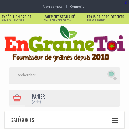
Se
Mon compte
Connexion
EXPÉDITION RAPIDE
PAIEMENT SÉCURISÉ
FRAIS DE PORT OFFERTS
Sous 48H ouvrées
CB, Paypal, Virement,...
dès 30€ d'achat
PANIER
(vide)
CATÉGORIES