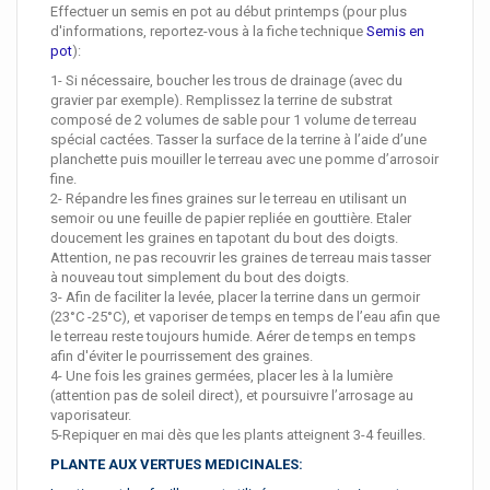
Effectuer un semis en pot au début printemps (pour plus
d'informations, reportez-vous à la fiche technique
Semis en
pot
):
1- Si nécessaire, boucher les trous de drainage (avec du
gravier par exemple). Remplissez la terrine de substrat
composé de 2 volumes de sable pour 1 volume de terreau
spécial cactées. Tasser la surface de la terrine à l’aide d’une
planchette puis mouiller le terreau avec une pomme d’arrosoir
fine.
2- Répandre les fines graines sur le terreau en utilisant un
semoir ou une feuille de papier repliée en gouttière. Etaler
doucement les graines en tapotant du bout des doigts.
Attention, ne pas recouvrir les graines de terreau mais tasser
à nouveau tout simplement du bout des doigts.
3- Afin de faciliter la levée, placer la terrine dans un germoir
(23°C -25°C), et vaporiser de temps en temps de l’eau afin que
le terreau reste toujours humide. Aérer de temps en temps
afin d'éviter le pourrissement des graines.
4- Une fois les graines germées, placer les à la lumière
(attention pas de soleil direct), et poursuivre l’arrosage au
vaporisateur.
5-Repiquer en mai dès que les plants atteignent 3-4 feuilles.
PLANTE AUX VERTUES MEDICINALES: