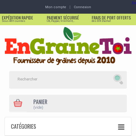
Se
Mon compte
Connexion
EXPÉDITION RAPIDE
PAIEMENT SÉCURISÉ
FRAIS DE PORT OFFERTS
Sous 48H ouvrées
CB, Paypal, Virement,...
dès 30€ d'achat
PANIER
(vide)
CATÉGORIES