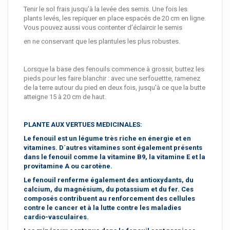
Tenir le sol frais jusqu’à la levée des semis. Une fois les
plants levés, les repiquer en place espacés de 20 cm en ligne.
Vous pouvez aussi vous contenter d’éclaircir le semis
en ne conservant que les plantules les plus robustes.
Lorsque la base des fenouils commence à grossir, buttez les
pieds pour les faire blanchir : avec une serfouettte, ramenez
de la terre autour du pied en deux fois, jusqu'à ce que la butte
atteigne 15 à 20 cm de haut.
PLANTE AUX VERTUES MEDICINALES:
Le fenouil est un légume très riche en énergie et en
vitamines. D´autres vitamines sont également présents
dans le fenouil comme la vitamine B9, la vitamine E et la
provitamine A ou carotène.
Le fenouil renferme également des antioxydants, du
calcium, du magnésium, du potassium et du fer. Ces
composés contribuent au renforcement des cellules
contre le cancer et à la lutte contre les maladies
cardio-vasculaires.