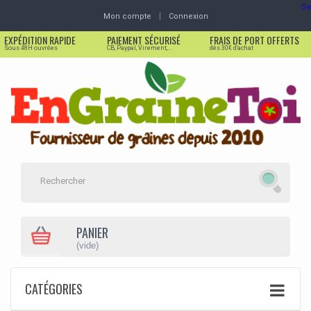
Se
Mon compte
Connexion
EXPÉDITION RAPIDE
PAIEMENT SÉCURISÉ
FRAIS DE PORT OFFERTS
Sous 48H ouvrées
CB, Paypal, Virement,...
dès 30€ d'achat
PANIER
(vide)
CATÉGORIES