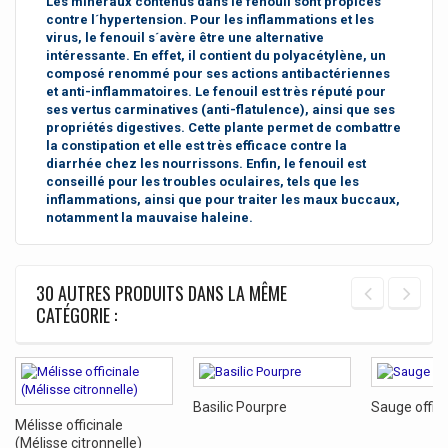
Les minéraux contenus dans le fenouil sont propices
contre l´hypertension. Pour les inflammations et les
virus, le fenouil s´avère être une alternative
intéressante. En effet, il contient du polyacétylène, un
composé renommé pour ses actions antibactériennes
et anti-inflammatoires. Le fenouil est très réputé pour
ses vertus carminatives (anti-flatulence), ainsi que ses
propriétés digestives. Cette plante permet de combattre
la constipation et elle est très efficace contre la
diarrhée chez les nourrissons. Enfin, le fenouil est
conseillé pour les troubles oculaires, tels que les
inflammations, ainsi que pour traiter les maux buccaux,
notamment la mauvaise haleine.
30 AUTRES PRODUITS DANS LA MÊME
CATÉGORIE :
Basilic Pourpre
Sauge offici
Mélisse officinale
(Mélisse citronnelle)