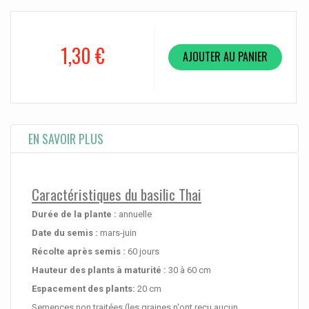
1,30 €
AJOUTER AU PANIER
EN SAVOIR PLUS
Caractéristiques du basilic Thai
Durée de la plante :
annuelle
Date du semis :
mars-juin
Récolte après semis :
60 jours
Hauteur des plants à maturité
:
30 à 60 cm
Espacement des plants:
20 cm
Semences non traitées (les graines n'ont reçu aucun