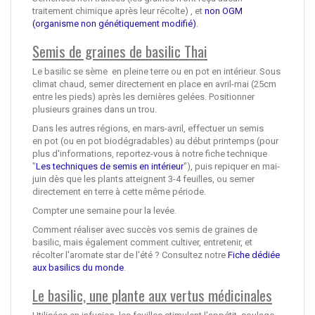
traitement chimique après leur récolte) , et
non OGM
(organisme non génétiquement modifié)
.
Semis de graines de basilic Thai
Le basilic se sème en pleine terre ou en pot en intérieur. Sous
climat chaud, semer directement en place en avril-mai (25cm
entre les pieds) après les dernières gelées. Positionner
plusieurs graines dans un trou.
Dans les autres régions, en mars-avril, effectuer un semis
en pot (ou en pot biodégradables) au début printemps (pour
plus d'informations, reportez-vous à notre fiche technique
"
Les techniques de semis en intérieur
"), puis repiquer en mai-
juin dès que les plants atteignent 3-4 feuilles, ou semer
directement en terre à cette même période.
Compter une semaine pour la levée.
Comment réaliser avec succès vos semis de graines de
basilic, mais également comment cultiver, entretenir, et
récolter l'aromate star de l'été ? Consultez notre
Fiche dédiée
aux basilics du monde
.
Le basilic, une plante aux vertus médicinales