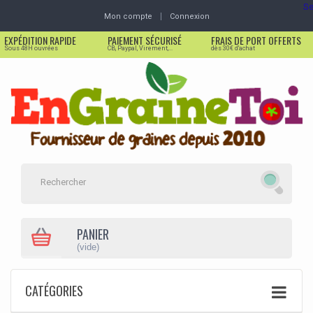
Se
Mon compte
Connexion
EXPÉDITION RAPIDE
PAIEMENT SÉCURISÉ
FRAIS DE PORT OFFERTS
Sous 48H ouvrées
CB, Paypal, Virement,...
dès 30€ d'achat
PANIER
(vide)
CATÉGORIES