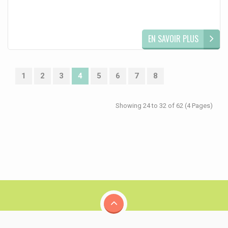
EN SAVOIR PLUS
1
2
3
4
5
6
7
8
Showing 24 to 32 of 62 (4 Pages)