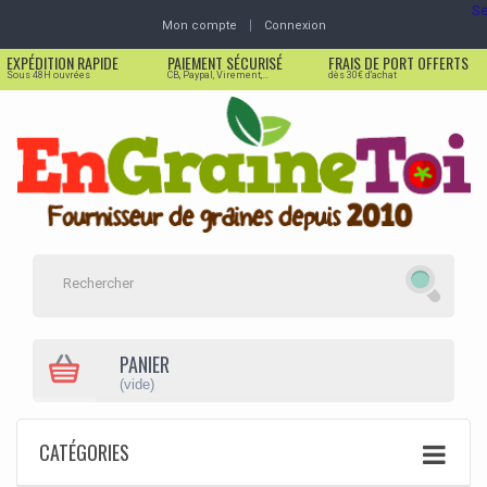
Se
Mon compte
Connexion
EXPÉDITION RAPIDE
PAIEMENT SÉCURISÉ
FRAIS DE PORT OFFERTS
Sous 48H ouvrées
CB, Paypal, Virement,...
dès 30€ d'achat
PANIER
(vide)
CATÉGORIES