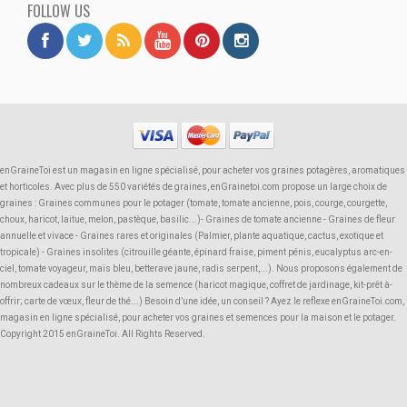
FOLLOW US
enGraineToi est un magasin en ligne spécialisé, pour acheter vos graines potagères, aromatiques
et horticoles. Avec plus de 550 variétés de graines, enGrainetoi.com propose un large choix de
graines : Graines communes pour le potager (tomate, tomate ancienne, pois, courge, courgette,
choux, haricot, laitue, melon, pastèque, basilic...)- Graines de tomate ancienne - Graines de fleur
annuelle et vivace - Graines rares et originales (Palmier, plante aquatique, cactus, exotique et
tropicale) - Graines insolites (citrouille géante, épinard fraise, piment pénis, eucalyptus arc-en-
ciel, tomate voyageur, maïs bleu, betterave jaune, radis serpent,...). Nous proposons également de
nombreux cadeaux sur le thème de la semence (haricot magique, coffret de jardinage, kit-prêt à-
offrir; carte de vœux, fleur de thé...) Besoin d’une idée, un conseil ? Ayez le reflexe enGraineToi.com,
magasin en ligne spécialisé, pour acheter vos graines et semences pour la maison et le potager.
Copyright 2015 enGraineToi. All Rights Reserved.