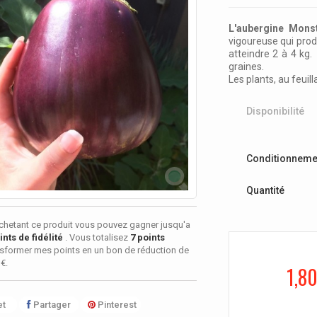
L'aubergine Mon
vigoureuse qui produ
atteindre 2 à 4 kg.
graines.
Les plants, au feuil
Disponibilité
Conditionneme
Quantité
chetant ce produit vous pouvez gagner jusqu'a
nts de fidélité
. Vous totalisez
7
points
sformer mes points en un bon de réduction de
 €
.
1,80
t
Partager
Pinterest