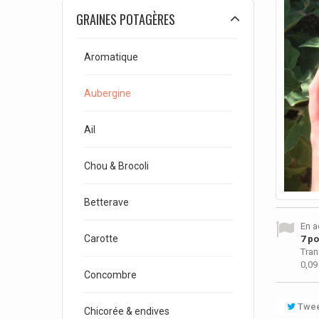
GRAINES POTAGÈRES
Aromatique
Aubergine
Ail
Chou & Brocoli
Betterave
En a
Carotte
7
poi
Tran
0,09
Concombre
Twee
Chicorée & endives