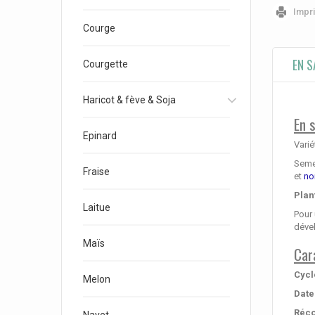
Impr
Courge
EN S
Courgette
Haricot & fève & Soja
En 
Epinard
Varié
Semen
Fraise
et
no
Plan
Laitue
Pour 
déve
Maïs
Car
Cycl
Melon
Date
Réco