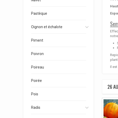
Navet
Haut
Espa
Pastèque
Sem
Oignon et échalote
Effec
notre
Piment
Poivron
Repiq
plant
Il es
Poireau
Poirée
26 AU
Pois
Radis