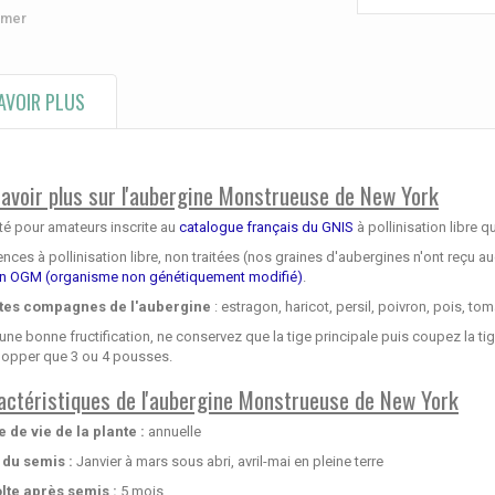
imer
AVOIR PLUS
savoir plus sur l'aubergine Monstrueuse de New York
té pour amateurs inscrite au
catalogue français du GNIS
à pollinisation libre q
ces à pollinisation libre, non traitées (nos graines d'aubergines n'ont reçu a
n OGM (organisme non génétiquement modifié)
.
tes compagnes de l'aubergine
: estragon, haricot, persil, poivron, pois, tom
une bonne fructification, ne conservez que la tige principale puis coupez la ti
lopper que 3 ou 4 pousses.
actéristiques de l'aubergine Monstrueuse de New York
e de vie de la plante :
annuelle
 du semis :
Janvier à mars sous abri, avril-mai en pleine terre
lte après semis :
5 mois