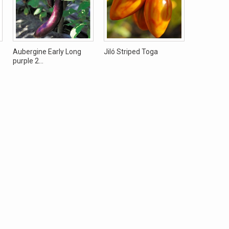
Aubergine Early Long
Jiló Striped Toga
Aubergine 
purple 2...
Gandia