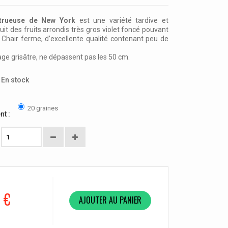
strueuse de New York
est une variété tardive et
it des fruits arrondis très gros violet foncé pouvant
 Chair ferme, d’excellente qualité contenant peu de
lage grisâtre, ne dépassent pas les 50 cm.
En stock
20 graines
nt :
 €
AJOUTER AU PANIER