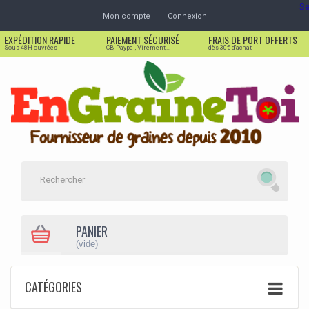
Se
Mon compte
Connexion
EXPÉDITION RAPIDE
PAIEMENT SÉCURISÉ
FRAIS DE PORT OFFERTS
Sous 48H ouvrées
CB, Paypal, Virement,...
dès 30€ d'achat
PANIER
(vide)
CATÉGORIES