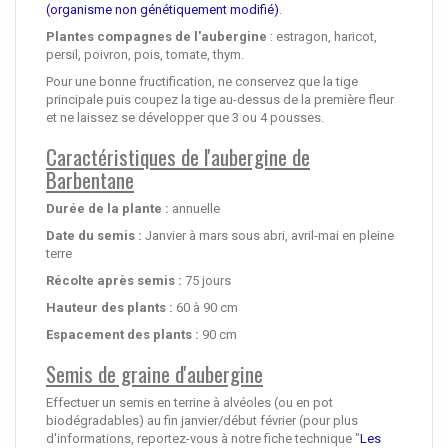
(organisme non génétiquement modifié)
.
Plantes compagnes de l'aubergine
: estragon, haricot,
persil, poivron, pois, tomate, thym.
Pour une bonne fructification, ne conservez que la tige
principale puis coupez la tige au-dessus de la première fleur
et ne laissez se développer que 3 ou 4 pousses.
Caractéristiques de l'aubergine de
Barbentane
Durée de la plante :
annuelle
Date du semis :
Janvier à mars sous abri, avril-mai en pleine
terre
Récolte après semis :
75 jours
Hauteur des plants :
60 à 90 cm
Espacement des plants :
90 cm
Semis de graine d'aubergine
Effectuer un semis en terrine à alvéoles (ou en pot
biodégradables) au fin janvier/début février (pour plus
d'informations, reportez-vous à notre fiche technique "
Les