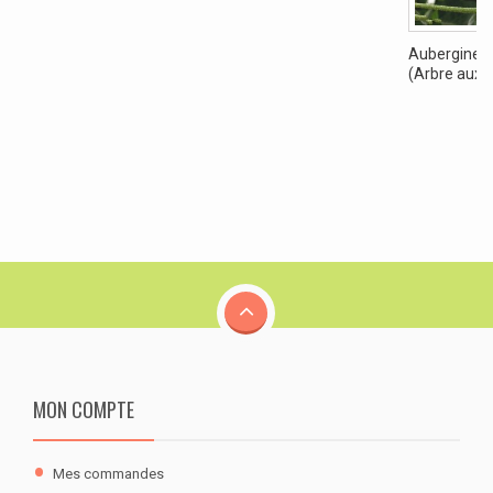
Aubergine G
(Arbre aux...
MON COMPTE
Mes commandes