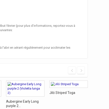
ébut février (pour plus d'informations, reportez-vous à
suivantes:
 l'abri en aérant régulièrement pour acclimater les
Jiló Striped Toga
Aubergine 
Aubergine Early Long
Gandia
purple 2...