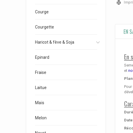
Impr
Courge
Courgette
EN S
Haricot & fève & Soja
En s
Epinard
Semen
et
no
Fraise
Plan
Pour 
Laitue
déve
Car
Maïs
Duré
Melon
Date
Réco