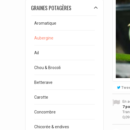
GRAINES POTAGÈRES
Aromatique
Aubergine
Ail
Chou & Brocoli
Betterave
Twee
Carotte
En a
7
poi
Tran
Concombre
0,09
Chicorée & endives