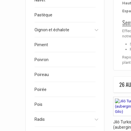
Navet
Haut
Espa
Pastèque
Sem
Oignon et échalote
Effec
notre
Piment
Repiq
Poivron
plant
Poireau
26 AU
Poirée
Pois
Radis
Jiló Turk
(aubergine