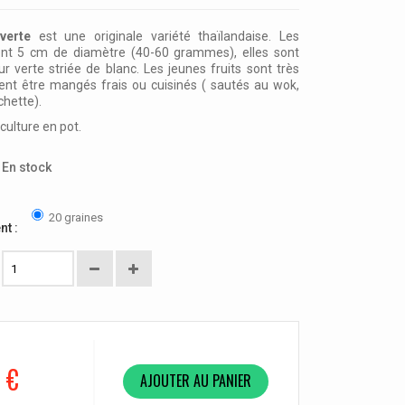
 verte
est une originale variété thaïlandaise. Les
nt 5 cm de diamètre (40-60 grammes), elles sont
r verte striée de blanc. Les jeunes fruits sont très
vent être mangés frais ou cuisinés ( sautés au wok,
chette).
culture en pot.
En stock
20 graines
nt :
 €
AJOUTER AU PANIER