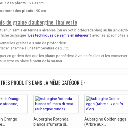
eur des plants :
60-90 cm
cement des plants :
90 cm
is de graine d'aubergine Thaï verte
tuer un semis en terrine à alvéoles (ou en pot biodégradables) au fin janvier/d
 fiche technique "
Les techniques de semis en intérieur
") avec les spécificités 
Semer les graines à 3 mm de profondeur.
Placer la terrine à une température de 25°C.
uer en godets dès que les plants possèdent 2 vraies feuilles et les conserver à
s. Mettre en place à partir de la mi-mai.
TRES PRODUITS DANS LA MÊME CATÉGORIE :
ish Orange
Aubergine Rotonda
Aubergine Golden eggs
...
bianca sfumata di...
(Arbre aux...