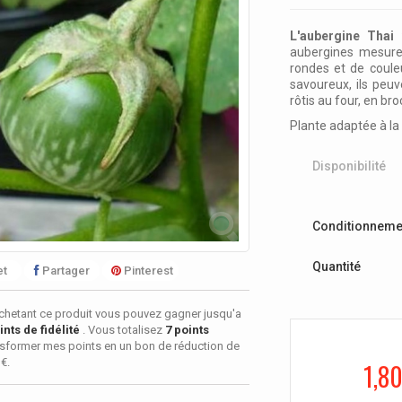
L'aubergine Thai
aubergines mesure
rondes et de couleu
savoureux, ils peu
rôtis au four, en bro
Plante adaptée à la 
Disponibilité
Conditionneme
Quantité
t
Partager
Pinterest
chetant ce produit vous pouvez gagner jusqu'a
nts de fidélité
. Vous totalisez
7
points
sformer mes points en un bon de réduction de
 €
.
1,80