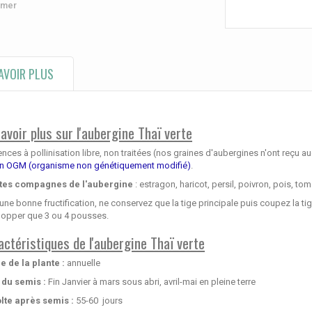
imer
AVOIR PLUS
avoir plus sur l'aubergine Thaï verte
ces à pollinisation libre, non traitées (nos graines d'aubergines n'ont reçu a
n OGM (organisme non génétiquement modifié)
.
tes compagnes de l'aubergine
: estragon, haricot, persil, poivron, pois, tom
une bonne fructification, ne conservez que la tige principale puis coupez la ti
lopper que 3 ou 4 pousses.
actéristiques de l'aubergine Thaï verte
e de la plante :
annuelle
 du semis :
Fin Janvier à mars sous abri, avril-mai en pleine terre
lte après semis :
55-60 jours