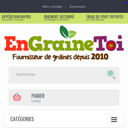
Se
Mon compte
Connexion
EXPÉDITION RAPIDE
PAIEMENT SÉCURISÉ
FRAIS DE PORT OFFERTS
Sous 48H ouvrées
CB, Paypal, Virement,...
dès 30€ d'achat
PANIER
(vide)
CATÉGORIES