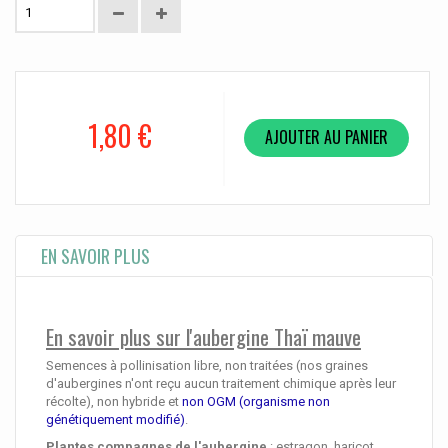
1,80 €
AJOUTER AU PANIER
EN SAVOIR PLUS
En savoir plus sur l'aubergine Thaï mauve
Semences à pollinisation libre, non traitées (nos graines
d'aubergines n'ont reçu aucun traitement chimique après leur
récolte), non hybride et
non OGM (organisme non
génétiquement modifié)
.
Plantes compagnes de l'aubergine
: estragon, haricot,