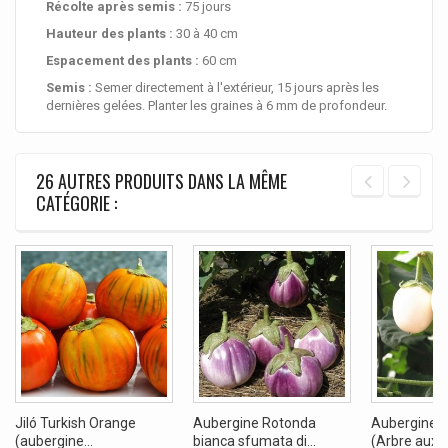
Récolte après semis :
75 jours
Hauteur des plants :
30 à 40 cm
Espacement des plants :
60 cm
Semis :
Semer directement à l'extérieur, 15 jours après les
dernières gelées. Planter les graines à 6 mm de profondeur.
26 AUTRES PRODUITS DANS LA MÊME
CATÉGORIE :
Jiló Turkish Orange
Aubergine Rotonda
Aubergine G
(aubergine...
bianca sfumata di...
(Arbre aux...