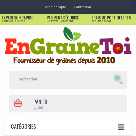
Se
Mon compte
Connexion
EXPÉDITION RAPIDE
PAIEMENT SÉCURISÉ
FRAIS DE PORT OFFERTS
Sous 48H ouvrées
CB, Paypal, Virement,...
dès 30€ d'achat
PANIER
(vide)
CATÉGORIES