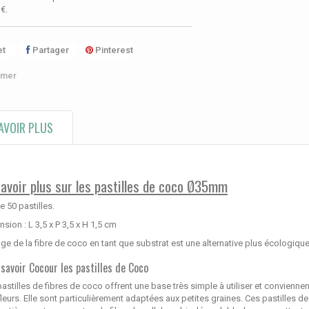
 €
.
t
Partager
Pinterest
imer
AVOIR PLUS
savoir plus sur les pastilles de coco Ø35mm
e 50 pastilles.
sion : L 3,5 x P 3,5 x H 1,5 cm
ge de la fibre de coco en tant que substrat est une alternative plus écologique
 savoir Cocour les pastilles de Coco
astilles de fibres de coco offrent une base très simple à utiliser et convienn
leurs. Elle sont particulièrement adaptées aux petites graines. Ces pastilles d