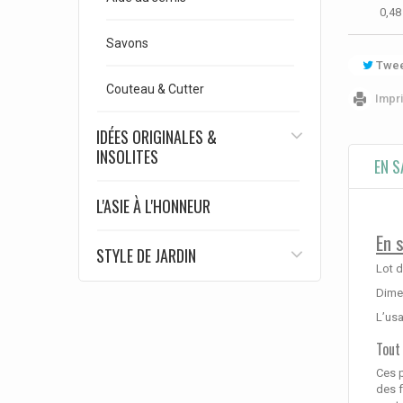
0,48
Savons
Twee
Couteau & Cutter
Impr
IDÉES ORIGINALES &
INSOLITES
EN S
L'ASIE À L'HONNEUR
En 
STYLE DE JARDIN
Lot d
Dimen
L’usa
Tout
Ces p
des f