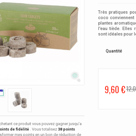
Très pratiques po
coco conviennent p
plantes aromatique
l'eau tiède. Elles
sont idéales pour 
Quantité
9,60 €
12,
chetant ce produit vous pouvez gagner jusqu'a
oints de fidélité
. Vous totalisez
38
points
sformer mes points en un bon de réduction de