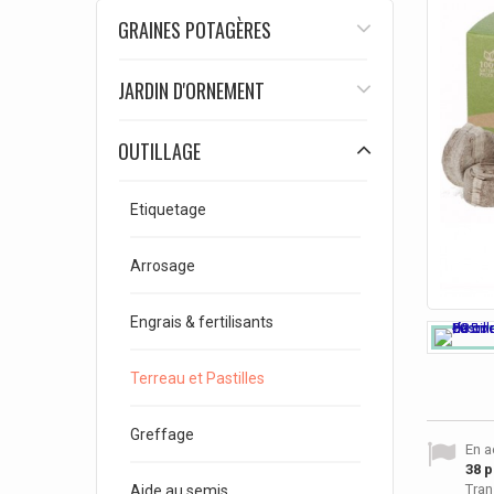
GRAINES POTAGÈRES
JARDIN D'ORNEMENT
OUTILLAGE
Etiquetage
Arrosage
Engrais & fertilisants
Terreau et Pastilles
Greffage
En a
38
p
Tran
Aide au semis