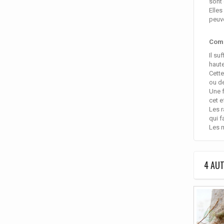
sont 
Elles
peuve
Com
Il su
haute
Cette
ou d
Une f
cet e
Les r
qui f
Les m
4 AUT