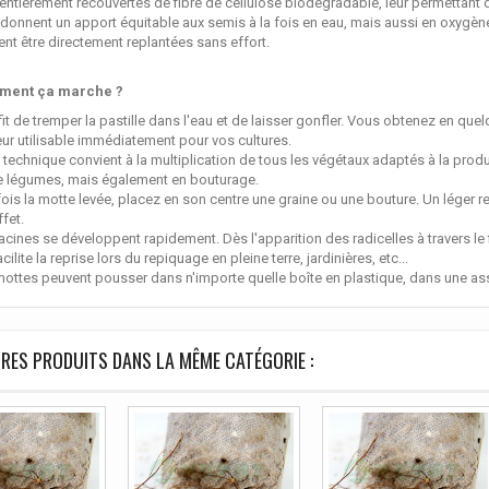
entièrement recouvertes de fibre de cellulose biodégradable, leur permettant 
 donnent un apport équitable aux semis à la fois en eau, mais aussi en oxygè
nt être directement replantées sans effort.
ment ça marche ?
ffit de tremper la pastille dans l'eau et de laisser gonfler. Vous obtenez en 
ur utilisable immédiatement pour vos cultures.
 technique convient à la multiplication de tous les végétaux adaptés à la produc
e légumes, mais également en bouturage.
ois la motte levée, placez en son centre une graine ou une bouture. Un léger 
ffet.
acines se développent rapidement. Dès l'apparition des radicelles à travers le f
acilite la reprise lors du repiquage en pleine terre, jardinières, etc...
ottes peuvent pousser dans n'importe quelle boîte en plastique, dans une assi
RES PRODUITS DANS LA MÊME CATÉGORIE :