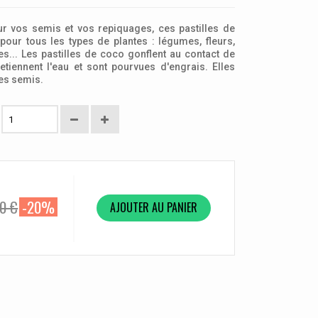
ur vos semis et vos repiquages, ces pastilles de
our tous les types de plantes : légumes, fleurs,
s... Les pastilles de coco gonflent au contact de
 retiennent l'eau et sont pourvues d'engrais. Elles
les semis.
00 €
-20%
AJOUTER AU PANIER