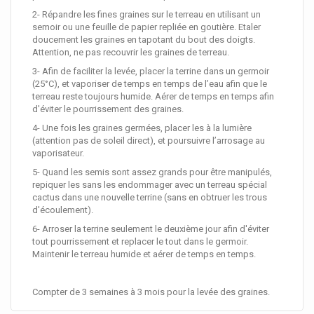
2- Répandre les fines graines sur le terreau en utilisant un
semoir ou une feuille de papier repliée en goutière. Etaler
doucement les graines en tapotant du bout des doigts.
Attention, ne pas recouvrir les graines de terreau.
3- Afin de faciliter la levée, placer la terrine dans un germoir
(25°C), et vaporiser de temps en temps de l’eau afin que le
terreau reste toujours humide. Aérer de temps en temps afin
d'éviter le pourrissement des graines.
4- Une fois les graines germées, placer les à la lumière
(attention pas de soleil direct), et poursuivre l’arrosage au
vaporisateur.
5- Quand les semis sont assez grands pour être manipulés,
repiquer les sans les endommager avec un terreau spécial
cactus dans une nouvelle terrine (sans en obtruer les trous
d'écoulement).
6- Arroser la terrine seulement le deuxième jour afin d'éviter
tout pourrissement et replacer le tout dans le germoir.
Maintenir le terreau humide et aérer de temps en temps.
Compter de 3 semaines à 3 mois pour la levée des graines.