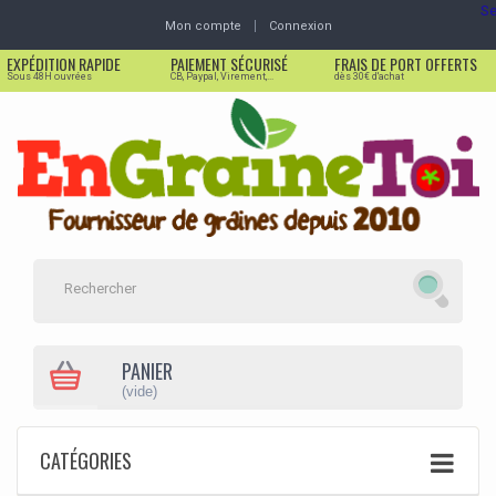
Se
Mon compte
Connexion
EXPÉDITION RAPIDE
PAIEMENT SÉCURISÉ
FRAIS DE PORT OFFERTS
Sous 48H ouvrées
CB, Paypal, Virement,...
dès 30€ d'achat
PANIER
(vide)
CATÉGORIES