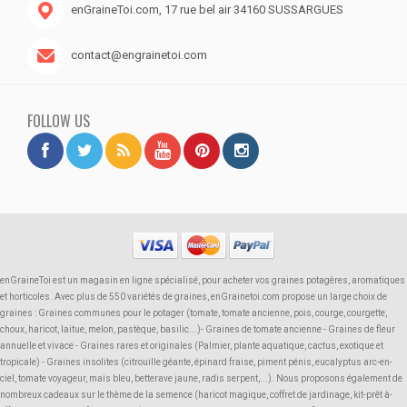
enGraineToi.com, 17 rue bel air 34160 SUSSARGUES
contact@engrainetoi.com
FOLLOW US
enGraineToi est un magasin en ligne spécialisé, pour acheter vos graines potagères, aromatiques
et horticoles. Avec plus de 550 variétés de graines, enGrainetoi.com propose un large choix de
graines : Graines communes pour le potager (tomate, tomate ancienne, pois, courge, courgette,
choux, haricot, laitue, melon, pastèque, basilic...)- Graines de tomate ancienne - Graines de fleur
annuelle et vivace - Graines rares et originales (Palmier, plante aquatique, cactus, exotique et
tropicale) - Graines insolites (citrouille géante, épinard fraise, piment pénis, eucalyptus arc-en-
ciel, tomate voyageur, maïs bleu, betterave jaune, radis serpent,...). Nous proposons également de
nombreux cadeaux sur le thème de la semence (haricot magique, coffret de jardinage, kit-prêt à-