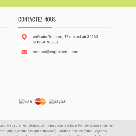
CONTACTEZ-NOUS
enGraineToi.com, 17 rue bel air 34160
SUSSARGUES
contact@engrainetoi.com
rge choix de graines : Graines communes pour le potager (tomate, tomate ancienne,
 aquatique, cactus, exotique et tropicale) - Graines insolites (citrouille géante,