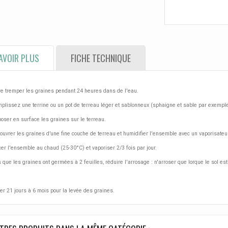
AVOIR PLUS
FICHE TECHNIQUE
re tremper les graines pendant 24 heures dans de l'eau.
plissez une terrine ou un pot de terreau léger et sablonneux (sphaigne et sable par exemple),
oser en surface les graines sur le terreau.
ouvrer les graines d’une fine couche de terreau et humidifier l'ensemble avec un vaporisateu
cer l'ensemble au chaud (25-30°C) et vaporiser 2/3 fois par jour.
 que les graines ont germées à 2 feuilles, réduire l'arrosage : n'arroser que lorque le sol est
r 21 jours à 6 mois pour la levée des graines.