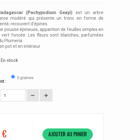
adagascar (Pachypodium Geayi)
est un arbre
sance modéré qui présente un tronc en forme de
genté, recouvert d'épines.
 pousse épineuse, apparition de feuilles simples en
r vert foncée. Les fleurs sont blanches, parfumées
du Plumeria.
n pot et en intérieur.
En stock
5 graines
nt :
 €
AJOUTER AU PANIER