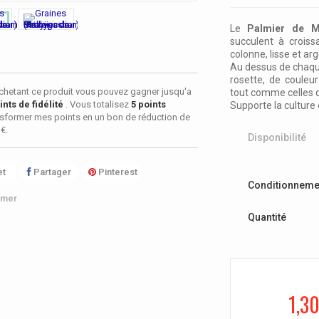
Le
Palmier de M
succulent à crois
colonne, lisse et ar
Au dessus de chaque
rosette, de couleu
chetant ce produit vous pouvez gagner jusqu'a
tout comme celles 
nts de fidélité
. Vous totalisez
5
points
Supporte la culture e
sformer mes points en un bon de réduction de
 €
.
Disponibilité
t
Partager
Pinterest
Conditionneme
imer
Quantité
1,30