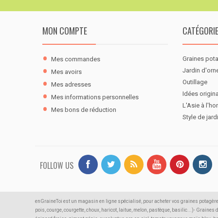
MON COMPTE
CATÉGORI
Graines pot
Mes commandes
Jardin d'or
Mes avoirs
Outillage
Mes adresses
Idées origina
Mes informations personnelles
L'Asie à l'ho
Mes bons de réduction
Style de jard
FOLLOW US
enGraineToi est un magasin en ligne spécialisé, pour acheter vos graines potagère
pois, courge, courgette, choux, haricot, laitue, melon, pastèque, basilic...)- Graines