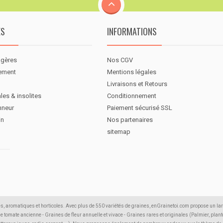
ES
INFORMATIONS
agères
Nos CGV
nement
Mentions légales
Livraisons et Retours
les & insolites
Conditionnement
nneur
Paiement sécurisé SSL
in
Nos partenaires
sitemap
s, aromatiques et horticoles. Avec plus de 550 variétés de graines, enGrainetoi.com propose un la
 de tomate ancienne - Graines de fleur annuelle et vivace - Graines rares et originales (Palmier, plante