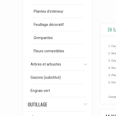
Plantes d'intérieur
Feuillage décoratif
EN S
Grimpantes
1- Fai
Fleurs comestibles
2- Rem
3- Dép
Arbres et arbustes
4- Rec
5- Pla
Gazons (substitut)
6- Dès
Engrais vert
Compte
OUTILLAGE