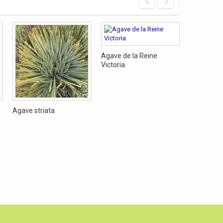
Agave pie
Agave de la Reine
Victoria
Agave striata