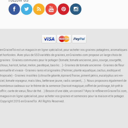
enGraineToi est un magasin en ligne spécialisé, pour acheter vos graines potagères, aromatiques
et horticoles. Avec plus de 550 variétés de graines, enGrainetoi.com propose un large choix de
graines : Graines communes pour le potager (tomate, tomate ancienne, pois, courge, courgette,
choux, haricot, laitue, melon, pastèque, basilic...)- Graines de tomate ancienne - Graines de fleur
annuelle et vivace - Graines rares et originales (Palmier, plante aquatique, cactus, exotique et
tropicale) - Graines insolites (citrouille géante, épinard fraise, piment pénis, eucalyptus arc-en-
ciel, tomate voyageur, maïs bleu, betterave jaune, radis serpent,...). Nous proposons également de
nombreux cadeaux sur le thème de la semence (haricot magique, coffret de jardinage, kit-prêt à-
offrir; carte de vœux, fleur de thé...) Besoin d’une idée, un conseil ? Ayez le reflexe enGraineToi.com,
magasin en ligne spécialisé, pour acheter vos graines et semences pour la maison et le potager.
Copyright 2015 enGraineToi. All Rights Reserved.