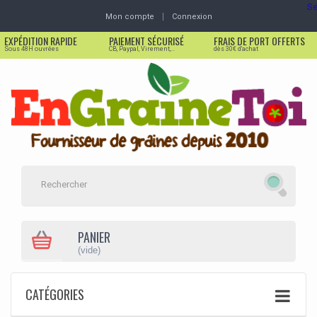
Se
Mon compte
Connexion
EXPÉDITION RAPIDE
PAIEMENT SÉCURISÉ
FRAIS DE PORT OFFERTS
Sous 48H ouvrées
CB, Paypal, Virement,...
dès 30€ d'achat
PANIER
(vide)
CATÉGORIES