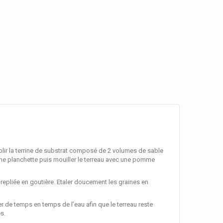
plir la terrine de substrat composé de 2 volumes de sable
’une planchette puis mouiller le terreau avec une pomme
r repliée en goutière. Etaler doucement les graines en
iser de temps en temps de l’eau afin que le terreau reste
s.