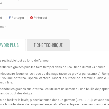
 €
.
t
Partager
Pinterest
imer
AVOIR PLUS
FICHE TECHNIQUE
 réalisable tout au long de l'année:
arifier les graines puis les faire tremper dans de l'eau tiede durant 24 heures.
 nécessaire, boucher les trous de drainage (avec du gravier par exemple). Rem
1 volume de terreau spécial cactées. Tasser la surface de la terrine à l’aide d
osoir fine.
pandre les graines sur le terreau en utilisant un semoir ou une feuille de papie
ant du bout des doigts.
in de faciliter la levée, placer la terrine dans un germoir (25°C -30°C), et vapor
urs humide. Aérer de temps en temps afin d'éviter le pourrissement des graine