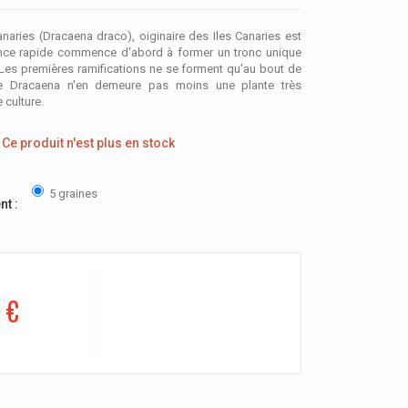
naries (Dracaena draco), oiginaire des Iles Canaries est
ance rapide commence d'abord à former un tronc unique
 Les premières ramifications ne se forment qu'au bout de
e Dracaena n'en demeure pas moins une plante très
 culture.
Ce produit n'est plus en stock
5 graines
nt :
 €