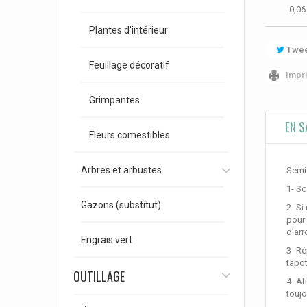
0,06
Plantes d'intérieur
Twee
Feuillage décoratif
Impr
Grimpantes
EN S
Fleurs comestibles
Arbres et arbustes
Semis
1- Sc
Gazons (substitut)
2- Si
pour 
d’arr
Engrais vert
3- Ré
tapot
OUTILLAGE
4- Af
toujo