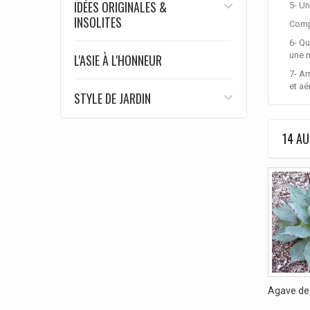
IDÉES ORIGINALES &
5- Un
INSOLITES
Compt
6- Qu
une n
L'ASIE À L'HONNEUR
7- Ar
et aé
STYLE DE JARDIN
14 AU
Agave de