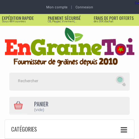
Se
Mon compte
Connexion
EXPÉDITION RAPIDE
PAIEMENT SÉCURISÉ
FRAIS DE PORT OFFERTS
Sous 48H ouvrées
CB, Paypal, Virement,...
dès 30€ d'achat
PANIER
(vide)
CATÉGORIES