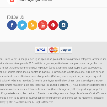
FOLLOW US
enGraineToi est un magasin en ligne spécialisé, pour acheter vos graines potagères, aromatiques
et horticoles. Avec plus de 550 variétés de graines, enGrainetoi.com propose un large choix de
graines : Graines communes pour le potager (tomate, tomate ancienne, pois, courge, courgette,
choux, haricot, laitue, melon, pastèque, basilic...)- Graines de tomate ancienne - Graines de fleur
annuelle et vivace - Graines rares et originales (Palmier, plante aquatique, cactus, exotique et
tropicale) - Graines insolites (citrouille géante, épinard fraise, piment pénis, eucalyptus arc-en-
ciel, tomate voyageur, maïs bleu, betterave jaune, radis serpent,...). Nous proposons également de
nombreux cadeaux sur le thème de la semence (haricot magique, coffret de jardinage, kit-prêt à-
offrir; carte de vœux, fleur de thé...) Besoin d’une idée, un conseil ? Ayez le reflexe enGraineToi.com,
magasin en ligne spécialisé, pour acheter vos graines et semences pour la maison et le potager.
Copyright 2015 enGraineToi. All Rights Reserved.