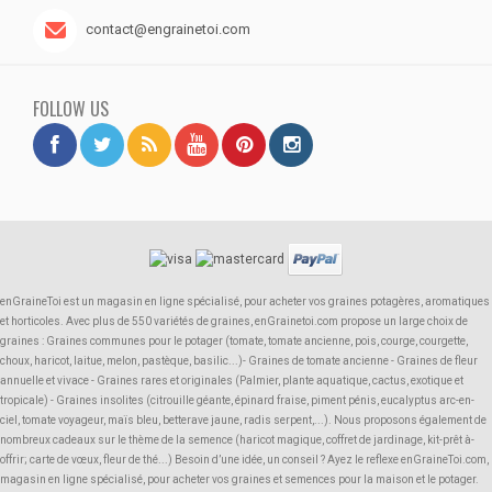
contact@engrainetoi.com
FOLLOW US
enGraineToi est un magasin en ligne spécialisé, pour acheter vos graines potagères, aromatiques
et horticoles. Avec plus de 550 variétés de graines, enGrainetoi.com propose un large choix de
graines : Graines communes pour le potager (tomate, tomate ancienne, pois, courge, courgette,
choux, haricot, laitue, melon, pastèque, basilic...)- Graines de tomate ancienne - Graines de fleur
annuelle et vivace - Graines rares et originales (Palmier, plante aquatique, cactus, exotique et
tropicale) - Graines insolites (citrouille géante, épinard fraise, piment pénis, eucalyptus arc-en-
ciel, tomate voyageur, maïs bleu, betterave jaune, radis serpent,...). Nous proposons également de
nombreux cadeaux sur le thème de la semence (haricot magique, coffret de jardinage, kit-prêt à-
offrir; carte de vœux, fleur de thé...) Besoin d’une idée, un conseil ? Ayez le reflexe enGraineToi.com,
magasin en ligne spécialisé, pour acheter vos graines et semences pour la maison et le potager.