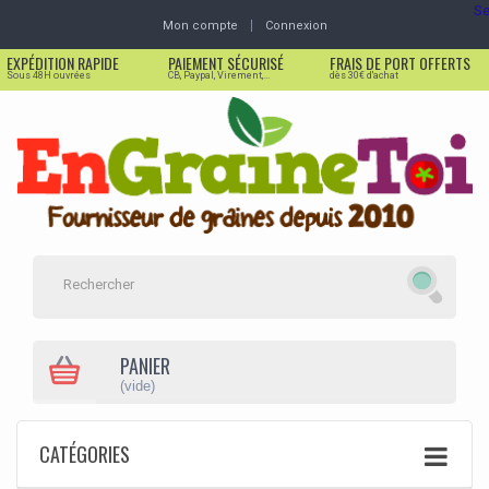
Se
Mon compte
Connexion
EXPÉDITION RAPIDE
PAIEMENT SÉCURISÉ
FRAIS DE PORT OFFERTS
Sous 48H ouvrées
CB, Paypal, Virement,...
dès 30€ d'achat
PANIER
(vide)
CATÉGORIES