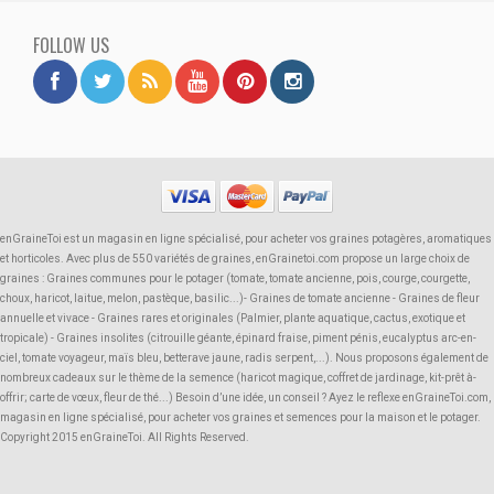
FOLLOW US
enGraineToi est un magasin en ligne spécialisé, pour acheter vos graines potagères, aromatiques
et horticoles. Avec plus de 550 variétés de graines, enGrainetoi.com propose un large choix de
graines : Graines communes pour le potager (tomate, tomate ancienne, pois, courge, courgette,
choux, haricot, laitue, melon, pastèque, basilic...)- Graines de tomate ancienne - Graines de fleur
annuelle et vivace - Graines rares et originales (Palmier, plante aquatique, cactus, exotique et
tropicale) - Graines insolites (citrouille géante, épinard fraise, piment pénis, eucalyptus arc-en-
ciel, tomate voyageur, maïs bleu, betterave jaune, radis serpent,...). Nous proposons également de
nombreux cadeaux sur le thème de la semence (haricot magique, coffret de jardinage, kit-prêt à-
offrir; carte de vœux, fleur de thé...) Besoin d’une idée, un conseil ? Ayez le reflexe enGraineToi.com,
magasin en ligne spécialisé, pour acheter vos graines et semences pour la maison et le potager.
Copyright 2015 enGraineToi. All Rights Reserved.