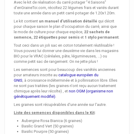
Avec le kit de réalisation du carré potager "4 Saisons"
d'enGraineToi.com, récoltez 22 légumes frais et variés durant
toute une année dans un petit carré potager de 1.20x1.20m.
Le kit contient
un manuel d'utilisation détaillé
qui décrit
pour chaque saison le plan d'occupation du carré, ainsi que
le mode de culture pour chaque espèce,
22 sachets de
semence,
22 étiquettes pour semis
et
1 stylo permanent
.
Tout ceci dans un joli sac en coton totalement réutilisable !
Vous pouvez lui donner une deuxième vie dans les magasins
BIO pour le VRAC (céréales, pâte, légumineuses, ...) ou
comme petit sac de rangement. On ne jette plus !
Les semences sont pour beaucoup des variétés anciennes
pour amateurs inscrite au
catalogue européen du
GNIS
, à croissance indéterminée et à pollinisation libre. Elles
ne sont pas traitées (les graines n'ont reçu aucun traitement
chimique après leur récolte) , et
non OGM (organisme non
génétiquement modifié)
.
Les graines sont récupérables d'une année sur l'autre.
Liste des semences disponibles dans le Kit
:
Aubergine
Rosa Bianica
(6 graines)
Basilic
Grand Vert
(50 graines)
Basilic P
ourpre
(50 graines)