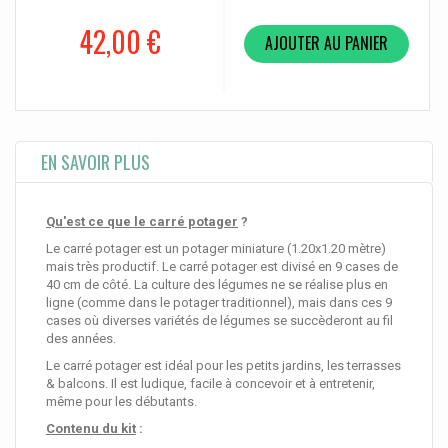
42,00 €
AJOUTER AU PANIER
EN SAVOIR PLUS
Qu'est ce que le carré potager
?
Le carré potager est un potager miniature (1.20x1.20 mètre)
mais très productif. Le carré potager est divisé en 9 cases de
40 cm de côté. La culture des légumes ne se réalise plus en
ligne (comme dans le potager traditionnel), mais dans ces 9
cases où diverses variétés de légumes se succèderont au fil
des années.
Le carré potager est idéal pour les petits jardins, les terrasses
& balcons. Il est ludique, facile à concevoir et à entretenir,
même pour les débutants.
Contenu du kit
: