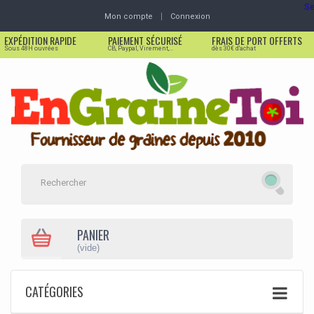
Se
Mon compte
Connexion
EXPÉDITION RAPIDE
PAIEMENT SÉCURISÉ
FRAIS DE PORT OFFERTS
Sous 48H ouvrées
CB, Paypal, Virement,...
dès 30€ d'achat
PANIER
(vide)
CATÉGORIES