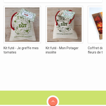
Kit futé - Je greffe mes
Kit futé - Mon Potager
Coffret dég
tomates
insolite
fleurs de th