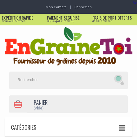
Se
Mon compte
Connexion
EXPÉDITION RAPIDE
PAIEMENT SÉCURISÉ
FRAIS DE PORT OFFERTS
Sous 48H ouvrées
CB, Paypal, Virement,...
dès 30€ d'achat
PANIER
(vide)
CATÉGORIES